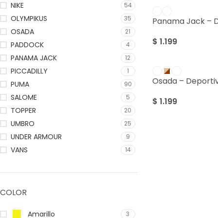
NIKE
54
OLYMPIKUS
35
Panama Jack – 
OSADA
21
$
1.199
PADDOCK
4
PANAMA JACK
12
PICCADILLY
1
Osada – Deport
PUMA
90
SALOME
5
$
1.199
TOPPER
20
UMBRO
25
UNDER ARMOUR
9
VANS
14
COLOR
Amarillo
3