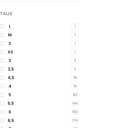
TALLE
L
1
M
1
S
1
XS
1
3
3
3,5
2
4,5
18
4
14
5
80
5,5
144
6
160
6,5
174