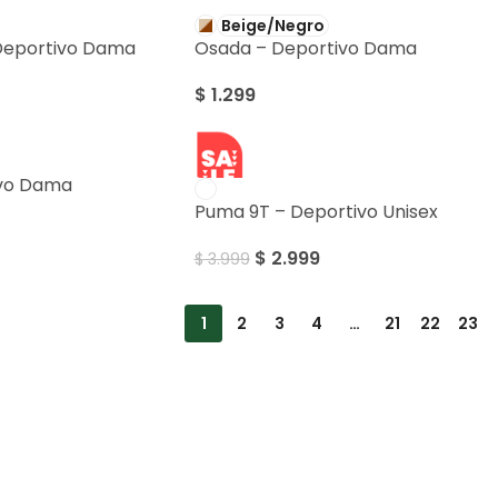
Beige/Negro
Deportivo Dama
Osada – Deportivo Dama
$
1.299
SALE
ivo Dama
Puma 9T – Deportivo Unisex
$
2.999
$
3.999
1
2
3
4
…
21
22
23