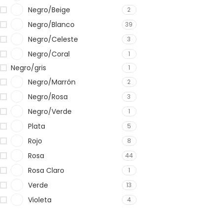
Negro/Beige
2
Negro/Blanco
39
Negro/Celeste
3
Negro/Coral
1
Negro/gris
1
Negro/Marrón
2
Negro/Rosa
3
Negro/Verde
1
Plata
5
Rojo
8
Rosa
44
Rosa Claro
1
Verde
13
Violeta
4