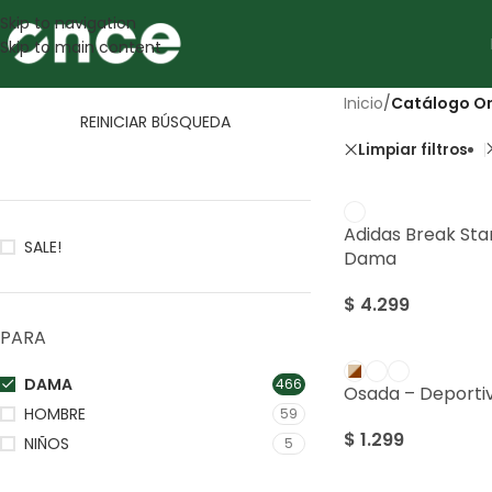
Skip to navigation
Skip to main content
Inicio
/
Catálogo On
REINICIAR BÚSQUEDA
Limpiar filtros
Adidas Break Sta
SALE!
Dama
$
4.299
PARA
DAMA
466
Osada – Deport
HOMBRE
59
$
1.299
NIÑOS
5