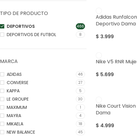
TIPO DE PRODUCTO
Adidas Runfalco
Deportivo Dama
DEPORTIVOS
466
DEPORTIVOS DE FUTBOL
8
$
3.999
MARCA
Nike V5 RNR Muj
$
5.699
ADIDAS
46
CONVERSE
27
KAPPA
5
LE GROUPE
30
Nike Court Vision
MAXIMUM
1
Dama
MAYRA
4
MIKAELA
18
$
4.999
NEW BALANCE
45