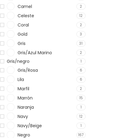
Camel
2
Celeste
12
Coral
2
Gold
3
Gris
31
Gris/Azul Marino
2
Gris/negro
1
Gris/Rosa
6
Lila
6
Marfil
2
Marrón
15
Naranja
1
Navy
12
Navy/Beige
1
Negro
167