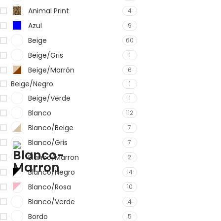
Animal Print
4
Azul
9
Beige
60
Beige/Gris
1
Beige/Marrón
6
Beige/Negro
1
Beige/Verde
1
Blanco
112
Blanco/Beige
7
Blanco/Gris
7
Blanco/Marron
2
Blanco/Negro
14
Blanco/Rosa
10
Blanco/Verde
4
Bordo
5