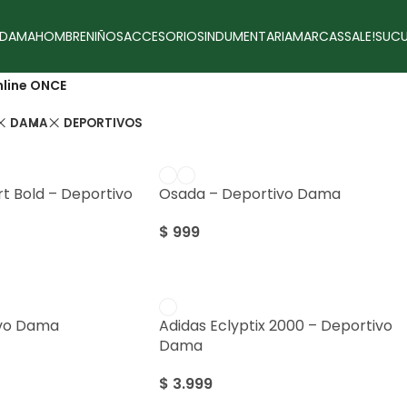
DAMA
HOMBRE
NIÑOS
ACCESORIOS
INDUMENTARIA
MARCAS
SALE!
SUCU
line ONCE
DAMA
DEPORTIVOS
rt Bold – Deportivo
Osada – Deportivo Dama
$
999
ivo Dama
Adidas Eclyptix 2000 – Deportivo
Dama
$
3.999