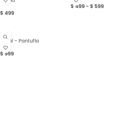
Dama
$
499
-
$
599
$
499
Dural – Pantufla
$
999