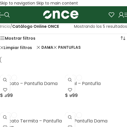
Skip to navigation
Skip to main content
Inicio
/
Catálogo Online ONCE
Mostrando los 5 resultados
Mostrar filtros
DAMA
PANTUFLAS
Limpiar filtros
Boccato – Pantufla Dama
Dural – Pantufla
$
399
$
999
Boccato Termita – Pantufla
M – Pantufla Dama