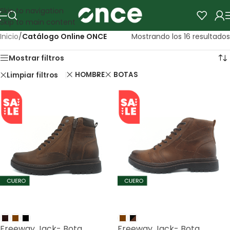
Skip to navigation
Skip to main content
Inicio
/
Catálogo Online ONCE
Mostrando los 16 resultados
Mostrar filtros
HOMBRE
BOTAS
Limpiar filtros
SALE
SALE
Freeway Jack- Bota
Freeway Jack- Bota