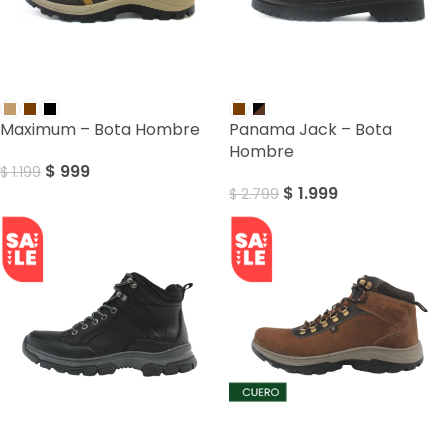
SALE
SALE
Maximum – Bota Hombre
Panama Jack – Bota
Hombre
$
999
$
1.199
$
1.999
$
2.799
SALE
SALE