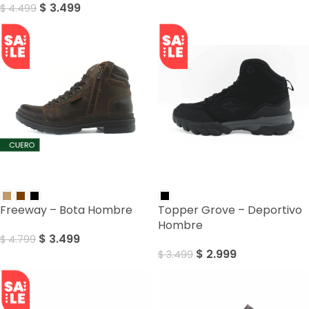
$
3.499
$
4.499
SALE
SALE
Freeway – Bota Hombre
Topper Grove – Deportivo
Hombre
$
3.499
$
4.799
$
2.999
$
3.499