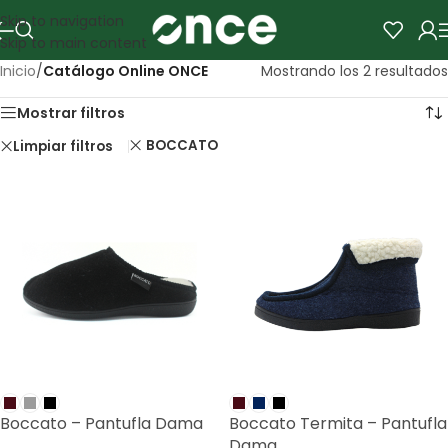
Skip to navigation
Skip to main content
Inicio
/
Catálogo Online ONCE
Mostrando los 2 resultados
Mostrar filtros
BOCCATO
Limpiar filtros
Boccato – Pantufla Dama
Boccato Termita – Pantufla
Dama