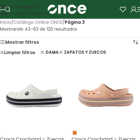
Skip to navigation
Skip to main content
Inicio
/
Catálogo Online ONCE
/
Página 3
Mostrando 43–63 de 120 resultados
Mostrar filtros
DAMA
ZAPATOS Y ZUECOS
Limpiar filtros
Crocs Crocband – Zuecos
Crocs Crocband – Zuecos