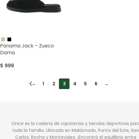
Panama Jack – Zueco
Dama
$
999
←
1
2
3
4
5
6
→
Once es la cadena de zapaterías y tiendas deportivas par
toda la familia. Ubicada en Maldonado, Punta del Este, San
Carlos, Rocha y Montevideo. ¡Encontrá el equilibrio entre