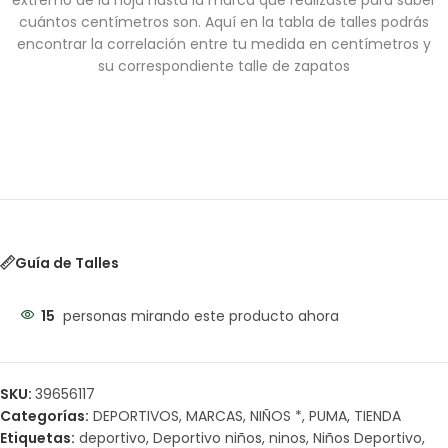
extremo de la hoja hasta la marca que realizaste para saber
cuántos centímetros son. Aquí en la tabla de talles podrás
encontrar la correlación entre tu medida en centímetros y
su correspondiente talle de zapatos
Guía de Talles
15
personas mirando este producto ahora
SKU:
39656117
Categorías:
DEPORTIVOS
,
MARCAS
,
NIÑOS *
,
PUMA
,
TIENDA
Etiquetas:
deportivo
,
Deportivo niños
,
ninos
,
Niños Deportivo
,