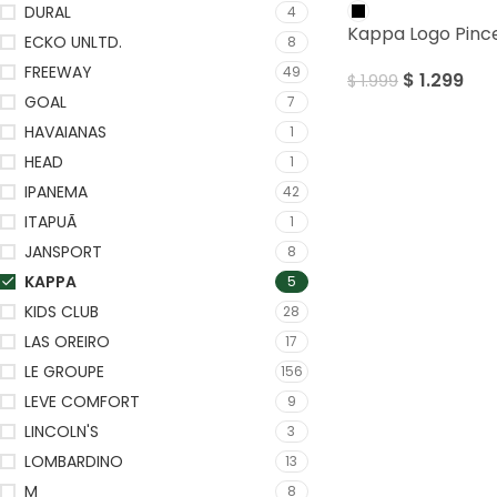
DURAL
4
Kappa Logo Pinc
ECKO UNLTD.
8
FREEWAY
49
$
1.299
$
1.999
GOAL
7
HAVAIANAS
1
HEAD
1
IPANEMA
42
ITAPUÃ
1
JANSPORT
8
KAPPA
5
KIDS CLUB
28
LAS OREIRO
17
LE GROUPE
156
LEVE COMFORT
9
LINCOLN'S
3
LOMBARDINO
13
M
8