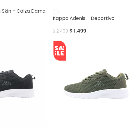
SALE
 Skin – Calza Dama
Kappa Adenis – Deportivo
$
1.499
$
2.499
SALE