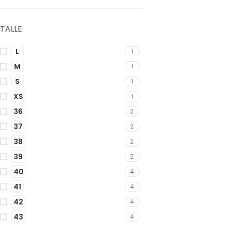
TALLE
L
1
M
1
S
1
XS
1
36
2
37
2
38
2
39
2
40
4
41
4
42
4
43
4