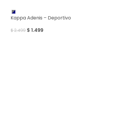
SALE
Kappa Adenis – Deportivo
$
1.499
$
2.499