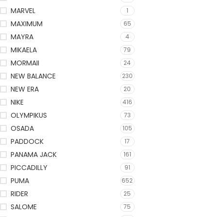
MARVEL
1
MAXIMUM
65
MAYRA
4
MIKAELA
79
MORMAII
24
NEW BALANCE
230
NEW ERA
20
NIKE
416
OLYMPIKUS
73
OSADA
105
PADDOCK
17
PANAMA JACK
161
PICCADILLY
91
PUMA
652
RIDER
25
SALOME
75