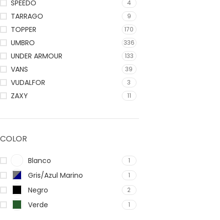
SPEEDO
4
TARRAGO
9
TOPPER
170
UMBRO
336
UNDER ARMOUR
133
VANS
39
VUDALFOR
3
ZAXY
11
COLOR
Blanco
1
Gris/Azul Marino
1
Negro
2
Verde
1