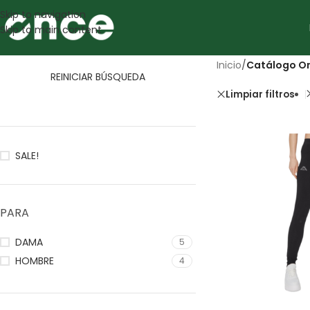
Skip to navigation
Skip to main content
Inicio
/
Catálogo On
REINICIAR BÚSQUEDA
Limpiar filtros
SALE!
PARA
DAMA
5
HOMBRE
4