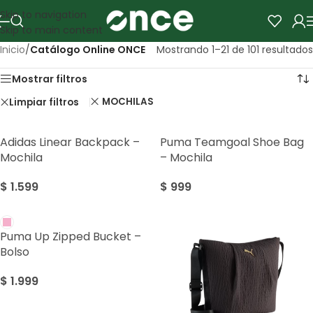
Skip to navigation
Skip to main content
Inicio
/
Catálogo Online ONCE
Mostrando 1–21 de 101 resultados
Mostrar filtros
MOCHILAS
Limpiar filtros
Adidas Linear Backpack –
Puma Teamgoal Shoe Bag
Mochila
– Mochila
$
1.599
$
999
Puma Up Zipped Bucket –
Bolso
$
1.999