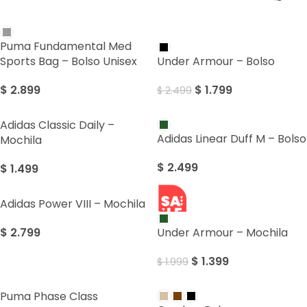
SALE
Puma Fundamental Med
Sports Bag – Bolso Unisex
Under Armour – Bolso
$
2.899
$
1.799
$
2.499
Adidas Classic Daily –
Adidas Linear Duff M – Bolso
Mochila
$
2.499
$
1.499
Adidas Power VIII – Mochila
SALE
$
2.799
Under Armour – Mochila
$
1.399
$
1.999
Puma Phase Class