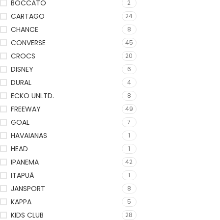
BOCCATO
2
CARTAGO
24
CHANCE
8
CONVERSE
45
CROCS
20
DISNEY
6
DURAL
4
ECKO UNLTD.
8
FREEWAY
49
GOAL
7
HAVAIANAS
1
HEAD
1
IPANEMA
42
ITAPUÃ
1
JANSPORT
8
KAPPA
5
KIDS CLUB
28