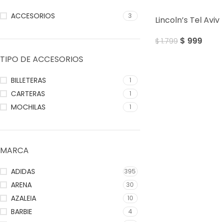
SALE
ACCESORIOS
3
Lincoln’s Tel Av
$
999
$
1.799
TIPO DE ACCESORIOS
BILLETERAS
1
CARTERAS
1
MOCHILAS
1
MARCA
ADIDAS
395
ARENA
30
AZALEIA
10
BARBIE
4