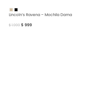
SALE
Lincoln’s Ravena – Mochila Dama
$
999
$
1.999