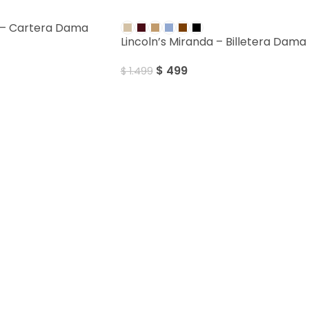
SALE
iv – Cartera Dama
Lincoln’s Miranda – Billetera Dama
$
499
$
1.499