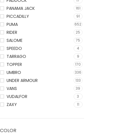
PADDOCK
17
PANAMA JACK
161
PICCADILLY
91
PUMA
652
RIDER
25
SALOME
75
SPEEDO
4
TARRAGO
9
TOPPER
170
UMBRO
336
UNDER ARMOUR
133
VANS
39
VUDALFOR
3
ZAXY
11
COLOR