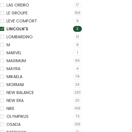
LAS OREIRO
17
LE GROUPE
156
LEVE COMFORT
9
LINCOLN'S
3
LOMBARDINO
13
M
8
MARVEL
1
MAXIMUM
65
MAYRA
4
MIKAELA
79
MORMAII
24
NEW BALANCE
230
NEW ERA
20
NIKE
416
OLYMPIKUS
73
OSADA
105