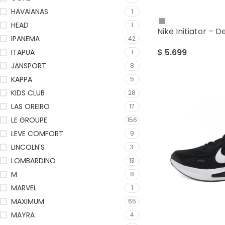
HAVAIANAS
1
HEAD
1
Nike Initiator –
IPANEMA
42
$
5.699
ITAPUÃ
1
JANSPORT
8
KAPPA
5
KIDS CLUB
28
LAS OREIRO
17
LE GROUPE
156
LEVE COMFORT
9
LINCOLN'S
3
LOMBARDINO
13
M
8
MARVEL
1
MAXIMUM
65
MAYRA
4