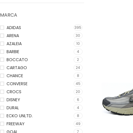
MARCA
ADIDAS
395
ARENA
30
AZALEIA
10
BARBIE
4
BOCCATO
2
CARTAGO
24
CHANCE
8
CONVERSE
45
CROCS
20
DISNEY
6
DURAL
4
ECKO UNLTD.
8
FREEWAY
49
GOAL
7