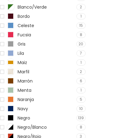
Blanco/Verde
2
Bordo
1
Celeste
15
Fucsia
8
Gris
20
Lila
7
Maiz
1
Marfil
2
Marrón
6
Menta
1
Naranja
5
Navy
10
Negro
139
Negro/Blanco
8
Negro/Rojo
3