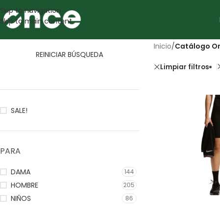
Skip to navigation
Skip to main content
Inicio
/
Catálogo On
REINICIAR BÚSQUEDA
Limpiar filtros
SALE!
PARA
DAMA
144
HOMBRE
205
NIÑOS
86