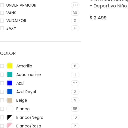
UNDER ARMOUR
– Deportivo Niño
133
VANS
39
$
2.499
VUDALFOR
3
ZAXY
11
COLOR
Amarillo
8
Aquamarine
1
Azul
27
Azul Royal
2
Beige
9
Blanco
55
Blanco/Negro
10
Blanco/Rosa
2