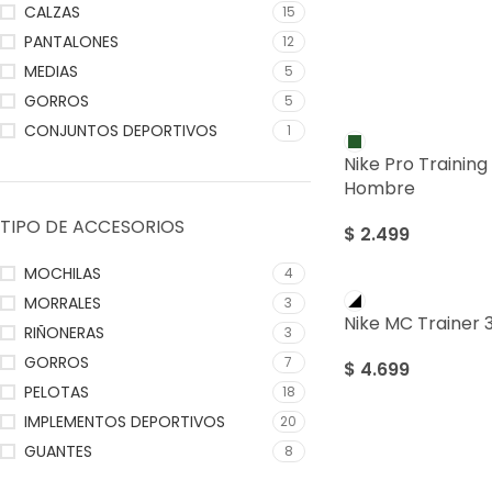
CALZAS
15
PANTALONES
12
MEDIAS
5
GORROS
5
CONJUNTOS DEPORTIVOS
1
Nike Pro Training
Hombre
TIPO DE ACCESORIOS
$
2.499
MOCHILAS
4
MORRALES
3
Nike MC Trainer 
RIÑONERAS
3
GORROS
7
$
4.699
PELOTAS
18
IMPLEMENTOS DEPORTIVOS
20
GUANTES
8