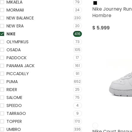
MIKAELA
79
Nike Journey Run
MORMAII
24
Hombre
NEW BALANCE
230
NEW ERA
20
$
5.999
NIKE
416
OLYMPIKUS
73
OSADA
105
PADDOCK
17
PANAMA JACK
161
PICCADILLY
91
PUMA
652
RIDER
25
SALOME
75
SPEEDO
4
TARRAGO
9
TOPPER
170
UMBRO
336
Nike Court Borou