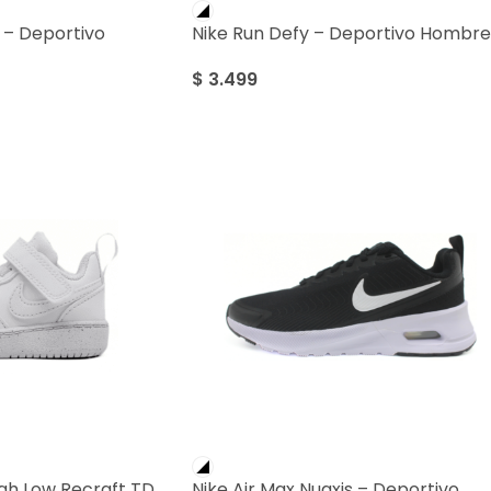
 – Deportivo
Nike Run Defy – Deportivo Hombre
$
3.499
gh Low Recraft TD
Nike Air Max Nuaxis – Deportivo