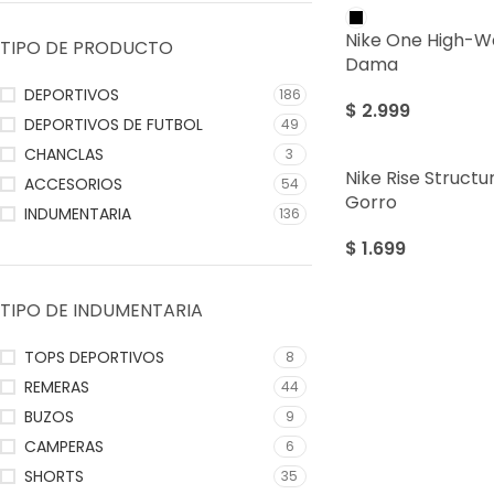
Nike One High-Wa
TIPO DE PRODUCTO
Dama
DEPORTIVOS
186
$
2.999
DEPORTIVOS DE FUTBOL
49
CHANCLAS
3
Nike Rise Struct
ACCESORIOS
54
Gorro
INDUMENTARIA
136
$
1.699
TIPO DE INDUMENTARIA
TOPS DEPORTIVOS
8
REMERAS
44
BUZOS
9
CAMPERAS
6
SHORTS
35