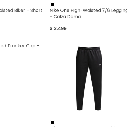
isted Biker – Short
Nike One High-Waisted 7/8 Leggin
– Calza Dama
$
3.499
ured Trucker Cap –