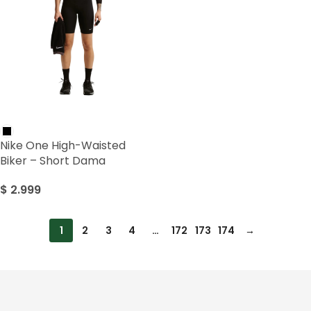
Nike One High-Waisted
Biker – Short Dama
$
2.999
1
2
3
4
…
172
173
174
→