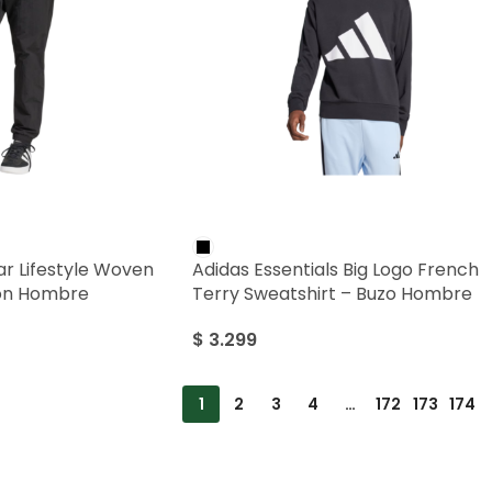
r Lifestyle Woven
Adidas Essentials Big Logo French
lón Hombre
Terry Sweatshirt – Buzo Hombre
$
3.299
1
2
3
4
…
172
173
174