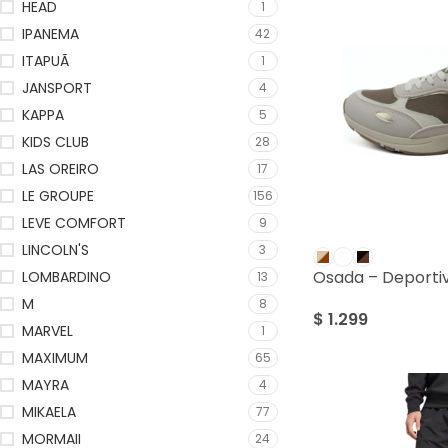
HEAD
1
IPANEMA
42
ITAPUÃ
1
JANSPORT
4
KAPPA
5
KIDS CLUB
28
LAS OREIRO
17
LE GROUPE
156
LEVE COMFORT
9
LINCOLN'S
3
Osada – Deport
LOMBARDINO
13
M
8
$
1.299
MARVEL
1
MAXIMUM
65
MAYRA
4
MIKAELA
77
MORMAII
24