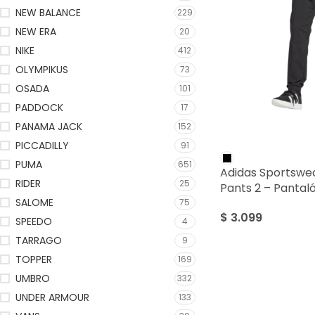
NEW BALANCE
229
NEW ERA
20
NIKE
412
OLYMPIKUS
73
OSADA
101
PADDOCK
17
PANAMA JACK
152
PICCADILLY
91
PUMA
651
Adidas Sportswea
RIDER
25
Pants 2 – Panta
SALOME
75
$
3.099
SPEEDO
4
TARRAGO
9
TOPPER
169
UMBRO
332
UNDER ARMOUR
133