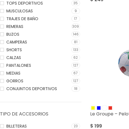
TOPS DEPORTIVOS
35
MUSCULOSAS
9
TRAJES DE BAÑO
17
REMERAS
309
BUZOS
146
CAMPERAS
81
SHORTS
133
CALZAS
62
PANTALONES
127
MEDIAS
67
GORROS
127
CONJUNTOS DEPORTIVOS
18
TIPO DE ACCESORIOS
Le Groupe – Pelot
$
199
BILLETERAS
23