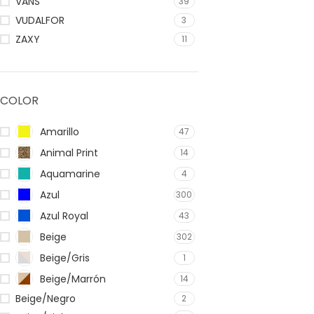
VANS
39
VUDALFOR
3
ZAXY
11
COLOR
Amarillo
47
Animal Print
14
Aquamarine
4
Azul
300
Azul Royal
43
Beige
302
Beige/Gris
1
Beige/Marrón
14
Beige/Negro
2