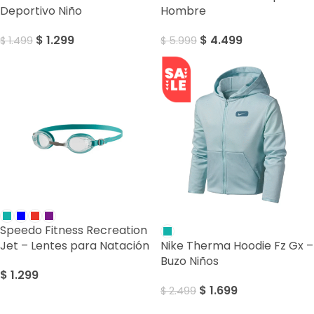
Deportivo Niño
Hombre
$
1.299
$
4.499
$
1.499
$
5.999
SALE
Speedo Fitness Recreation
Jet – Lentes para Natación
Nike Therma Hoodie Fz Gx –
Buzo Niños
$
1.299
$
1.699
$
2.499