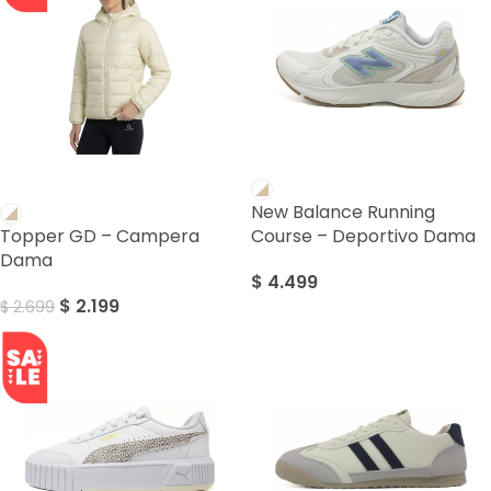
SALE
New Balance Running
Topper GD – Campera
Course – Deportivo Dama
Dama
$
4.499
$
2.199
$
2.699