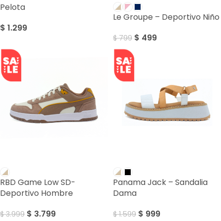
Pelota
Le Groupe – Deportivo Niño
$
1.299
$
499
$
799
SALE
SALE
RBD Game Low SD-
Panama Jack – Sandalia
Deportivo Hombre
Dama
$
3.799
$
999
$
3.999
$
1.599