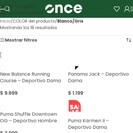
Skip to navigation
Skip to main content
Inicio
/
COLOR del producto
/
Blanco/Gris
Mostrando los 18 resultados
Mostrar filtros
New Balance Running
Panama Jack – Deportivo
Course – Deportivo Dama
Dama
$
9.699
$
1.199
SALE
Puma Shuffle Downtown
OG – Deportivo Hombre
Puma Karmen II –
Deportivo Dama