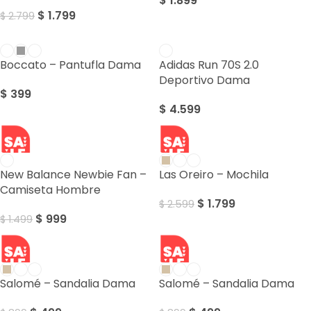
$
1.899
$
1.799
$
2.799
Boccato – Pantufla Dama
Adidas Run 70S 2.0
Deportivo Dama
$
399
$
4.599
SALE
SALE
New Balance Newbie Fan –
Las Oreiro – Mochila
Camiseta Hombre
$
1.799
$
2.599
$
999
$
1.499
SALE
SALE
Salomé – Sandalia Dama
Salomé – Sandalia Dama