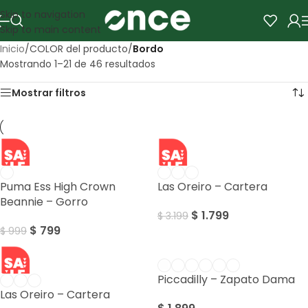
Skip to navigation
Skip to main content
Inicio
/
COLOR del producto
/
Bordo
Mostrando 1–21 de 46 resultados
Mostrar filtros
SALE
SALE
Puma Ess High Crown
Las Oreiro – Cartera
Beannie – Gorro
$
1.799
$
3.199
$
799
$
999
SALE
Piccadilly – Zapato Dama
Las Oreiro – Cartera