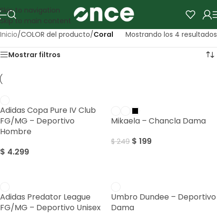
Skip to navigation
Skip to main content
Inicio
/
COLOR del producto
/
Coral
Mostrando los 4 resultados
Mostrar filtros
SALE
Adidas Copa Pure IV Club
FG/MG – Deportivo
Mikaela – Chancla Dama
Hombre
$
199
$
249
$
4.299
SALE
SALE
Adidas Predator League
Umbro Dundee – Deportivo
FG/MG – Deportivo Unisex
Dama