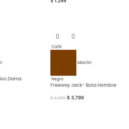
$
1.299
Sale
Café
n
Marrón
tivo Dama
Negro
Freeway Jack- Bota Hombre
$
3.799
$
4.499
Sale