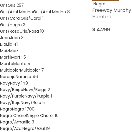
Negro
Gris
Gris
257
Freeway Murphy 
Gris/Azul Marino
Gris/Azul Marino
8
Hombre
Gris/Coral
Gris/Coral
1
Gris/negro
3
$
4.299
Gris/Rosa
Gris/Rosa
10
Jean
Jean
3
Lila
Lila
41
Maiz
Maiz
1
Marfil
Marfil
5
Menta
Menta
5
Multicolor
Multicolor
7
Naranja
Naranja
46
Navy
Navy
149
Navy/Beige
Navy/Beige
2
Navy/Purple
Navy/Purple
1
Navy/Rojo
Navy/Rojo
5
Negro
Negro
1700
Negro Charol
Negro Charol
10
Negro/Amarillo
3
Negro/Azul
Negro/Azul
19