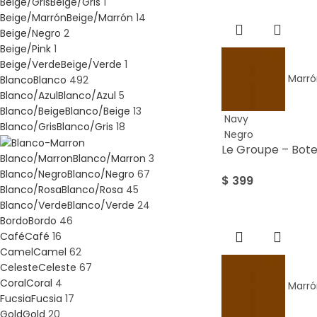
Beige/Gris
Beige/Gris
1
Beige/Marrón
Beige/Marrón
14
Beige/Negro
2
Beige/Pink
1
Beige/Verde
Beige/Verde
1
Marró
Blanco
Blanco
492
Blanco/Azul
Blanco/Azul
5
Blanco/Beige
Blanco/Beige
13
Navy
Blanco/Gris
Blanco/Gris
18
Negro
Le Groupe – Bote
Blanco/Marron
Blanco/Marron
3
Blanco/Negro
Blanco/Negro
67
$
399
Blanco/Rosa
Blanco/Rosa
45
Blanco/Verde
Blanco/Verde
24
Bordo
Bordo
46
Café
Café
16
Camel
Camel
62
Celeste
Celeste
67
Coral
Coral
4
Marró
Fucsia
Fucsia
17
Gold
Gold
20