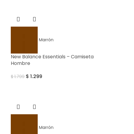
Sale
Marrón
New Balance Essentials – Camiseta
Hombre
$
1.299
$
1.799
Marrón