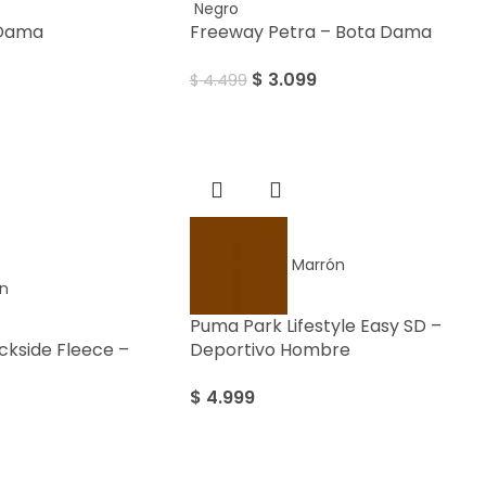
Negro
 Dama
Freeway Petra – Bota Dama
$
3.099
$
4.499
Marrón
n
Puma Park Lifestyle Easy SD –
ckside Fleece –
Deportivo Hombre
$
4.999