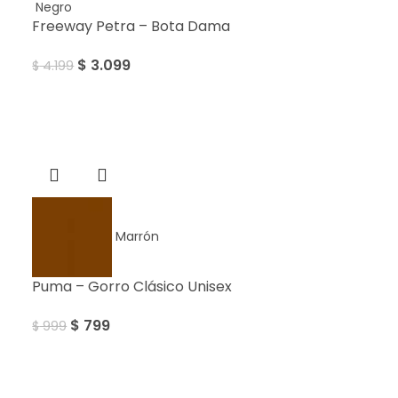
Negro
Freeway Petra – Bota Dama
$
3.099
$
4.199
Sale
Marrón
Puma – Gorro Clásico Unisex
$
799
$
999