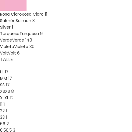
Rosa Claro
Rosa Claro
11
Salmón
Salmón
3
Silver
1
Turquesa
Turquesa
9
Verde
Verde
148
Violeta
Violeta
30
Volt
Volt
6
TALLE
L
L
17
M
M
17
S
S
17
XS
XS
8
XL
XL
12
1
1
1
2
2
1
3
3
1
6
6
2
6,5
6,5
3