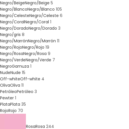
Negro/Beige
Negro/Beige
5
Negro/Blanco
Negro/Blanco
105
Negro/Celeste
Negro/Celeste
6
Negro/Coral
Negro/Coral
1
Negro/Dorado
Negro/Dorado
3
Negro/gris
8
Negro/Marrón
Negro/Marrón
11
Negro/Rojo
Negro/Rojo
19
Negro/Rosa
Negro/Rosa
9
Negro/Verde
Negro/Verde
7
NegroGamuza
1
Nude
Nude
15
Off-white
Off-white
4
Oliva
Oliva
11
Petróleo
Petróleo
3
Pewter
1
Plata
Plata
35
Rojo
Rojo
70
Rosa
Rosa
244