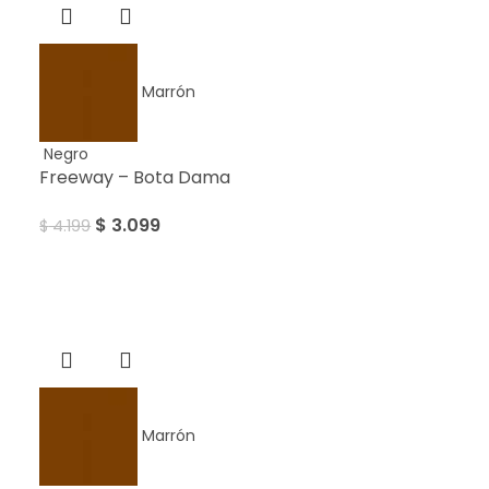
Marrón
Negro
Freeway – Bota Dama
$
3.099
$
4.199
Sale
Marrón