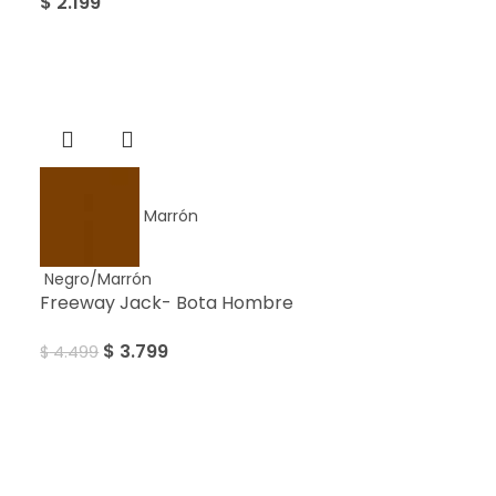
$
2.199
Sale
Marrón
Negro/Marrón
Freeway Jack- Bota Hombre
$
3.799
$
4.499
Sale