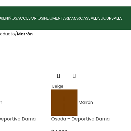
RE
NIÑOS
ACCESORIOS
INDUMENTARIA
MARCAS
SALE!
SUCURSALES
roducto
/
Marrón
Beige
n
Marrón
Deportivo Dama
Osada – Deportivo Dama