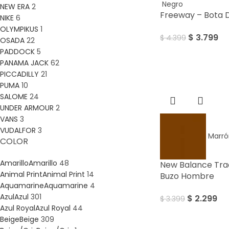
Negro
NEW ERA
2
Freeway – Bota
NIKE
6
OLYMPIKUS
1
$
3.799
$
4.399
OSADA
22
PADDOCK
5
PANAMA JACK
62
Sale
PICCADILLY
21
PUMA
10
SALOME
24
UNDER ARMOUR
2
VANS
3
VUDALFOR
3
Marró
COLOR
Amarillo
Amarillo
48
New Balance Tra
Animal Print
Animal Print
14
Buzo Hombre
Aquamarine
Aquamarine
4
Azul
Azul
301
$
2.299
$
3.399
Azul Royal
Azul Royal
44
Beige
Beige
309