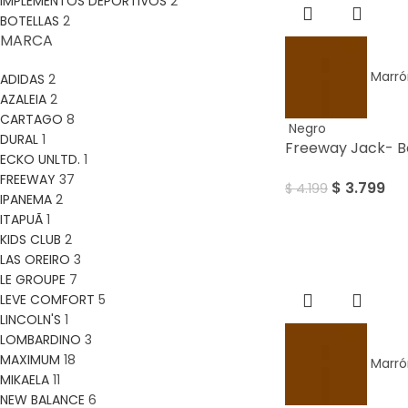
IMPLEMENTOS DEPORTIVOS
2
BOTELLAS
2
MARCA
Marró
ADIDAS
2
AZALEIA
2
CARTAGO
8
Negro
DURAL
1
Freeway Jack- 
ECKO UNLTD.
1
FREEWAY
37
$
3.799
$
4.199
IPANEMA
2
ITAPUÃ
1
KIDS CLUB
2
Sale
LAS OREIRO
3
LE GROUPE
7
LEVE COMFORT
5
LINCOLN'S
1
LOMBARDINO
3
MAXIMUM
18
Marró
MIKAELA
11
NEW BALANCE
6