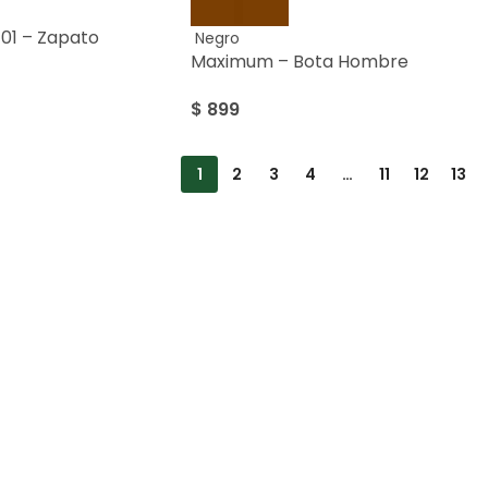
01 – Zapato
Negro
Maximum – Bota Hombre
$
899
1
2
3
4
…
11
12
13