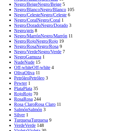
Negro/Beige
Negro/Beige
5
Negro/Blanco
Negro/Blanco
105
Negro/Celeste
Negro/Celeste
6
Negro/Coral
Negro/Coral
1
Negro/Dorado
Negro/Dorado
3
Negro/gris
8
Negro/Marrón
Negro/Marrón
11
Negro/Rojo
Negro/Rojo
19
Negro/Rosa
Negro/Rosa
9
Negro/Verde
Negro/Verde
7
NegroGamuza
1
Nude
Nude
15
Off-white
Off-white
4
Oliva
Oliva
11
Petróleo
Petróleo
3
Pewter
1
Plata
Plata
35
Rojo
Rojo
70
Rosa
Rosa
244
Rosa Claro
Rosa Claro
11
Salmón
Salmón
3
Silver
1
Turquesa
Turquesa
9
Verde
Verde
148
Violeta
Violeta
30