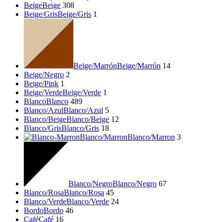
Beige
Beige
308
Beige/Gris
Beige/Gris
1
Beige/Marrón
Beige/Marrón
14
Beige/Negro
2
Beige/Pink
1
Beige/Verde
Beige/Verde
1
Blanco
Blanco
489
Blanco/Azul
Blanco/Azul
5
Blanco/Beige
Blanco/Beige
12
Blanco/Gris
Blanco/Gris
18
Blanco/Marron
Blanco/Marron
3
Blanco/Negro
Blanco/Negro
67
Blanco/Rosa
Blanco/Rosa
45
Blanco/Verde
Blanco/Verde
24
Bordo
Bordo
46
Café
Café
16