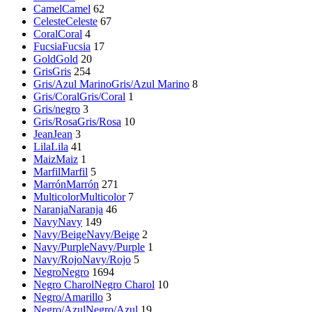
Camel
Camel
62
Celeste
Celeste
67
Coral
Coral
4
Fucsia
Fucsia
17
Gold
Gold
20
Gris
Gris
254
Gris/Azul Marino
Gris/Azul Marino
8
Gris/Coral
Gris/Coral
1
Gris/negro
3
Gris/Rosa
Gris/Rosa
10
Jean
Jean
3
Lila
Lila
41
Maiz
Maiz
1
Marfil
Marfil
5
Marrón
Marrón
271
Multicolor
Multicolor
7
Naranja
Naranja
46
Navy
Navy
149
Navy/Beige
Navy/Beige
2
Navy/Purple
Navy/Purple
1
Navy/Rojo
Navy/Rojo
5
Negro
Negro
1694
Negro Charol
Negro Charol
10
Negro/Amarillo
3
Negro/Azul
Negro/Azul
19