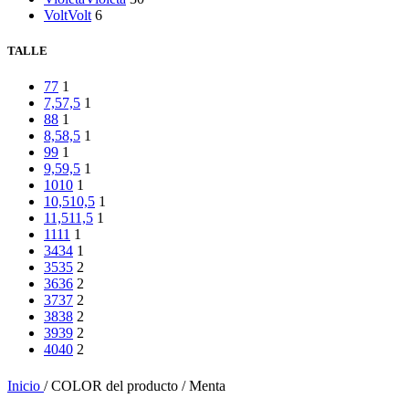
Volt
Volt
6
TALLE
7
7
1
7,5
7,5
1
8
8
1
8,5
8,5
1
9
9
1
9,5
9,5
1
10
10
1
10,5
10,5
1
11,5
11,5
1
11
11
1
34
34
1
35
35
2
36
36
2
37
37
2
38
38
2
39
39
2
40
40
2
Inicio
/
COLOR del producto
/
Menta