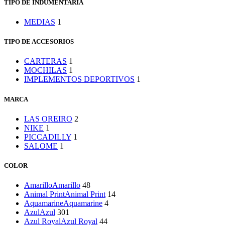
TIPO DE INDUMENTARIA
MEDIAS
1
TIPO DE ACCESORIOS
CARTERAS
1
MOCHILAS
1
IMPLEMENTOS DEPORTIVOS
1
MARCA
LAS OREIRO
2
NIKE
1
PICCADILLY
1
SALOME
1
COLOR
Amarillo
Amarillo
48
Animal Print
Animal Print
14
Aquamarine
Aquamarine
4
Azul
Azul
301
Azul Royal
Azul Royal
44