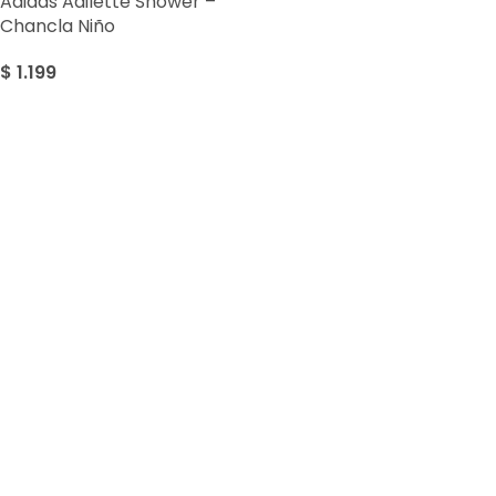
Adidas Adilette Shower –
Chancla Niño
$
1.199