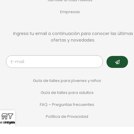
Empresas
Ingresa tu email a continuación para conocer las últimas
ofertas y novedades.
Guía de talles para jóvenes y niños
Guía de talles para adultos
FAQ – Preguntas frecuentes
Política de Privacidad
atálogo
Filtros
Categorias
Whatsapp
Sale
Términos y Condiciones