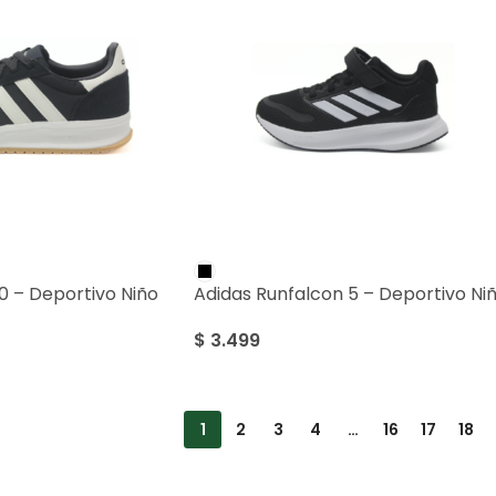
.0 – Deportivo Niño
Adidas Runfalcon 5 – Deportivo Ni
$
3.499
1
2
3
4
…
16
17
18