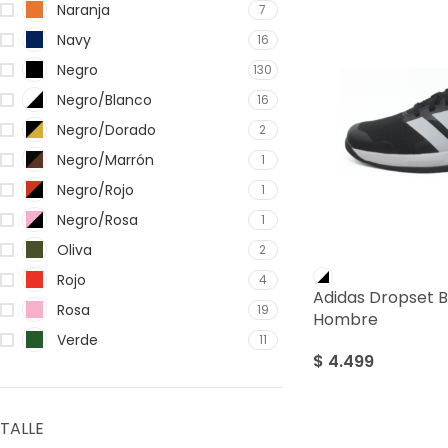
Naranja
7
Navy
16
Negro
130
Negro/Blanco
16
Negro/Dorado
2
Negro/Marrón
1
Negro/Rojo
1
Negro/Rosa
1
Oliva
2
Rojo
4
Adidas Dropset B
Rosa
19
Hombre
Verde
11
$
4.499
TALLE