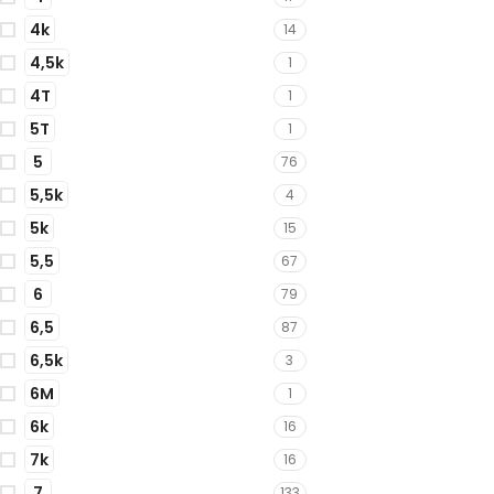
4k
14
4,5k
1
4T
1
5T
1
5
76
5,5k
4
5k
15
5,5
67
6
79
6,5
87
6,5k
3
6M
1
6k
16
7k
16
7
133