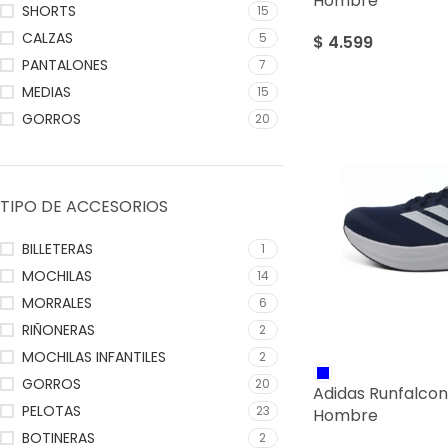
Hombre
SHORTS
15
CALZAS
5
$
4.599
PANTALONES
7
MEDIAS
15
GORROS
20
TIPO DE ACCESORIOS
BILLETERAS
1
MOCHILAS
14
MORRALES
6
RIÑONERAS
2
MOCHILAS INFANTILES
2
GORROS
20
Adidas Runfalcon
PELOTAS
23
Hombre
BOTINERAS
2