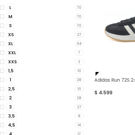
L
70
M
70
S
70
XS
27
XL
54
XXL
7
XXS
2
1,5
10
Adidas Run 72S 2
1
28
2,5
10
$
4.599
2
28
3
27
3,5
8
4,5
14
4
17