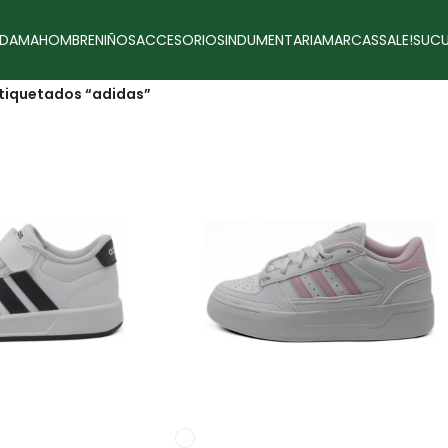
DAMA
HOMBRE
NIÑOS
ACCESORIOS
INDUMENTARIA
MARCAS
SALE!
SUCU
tiquetados “adidas”