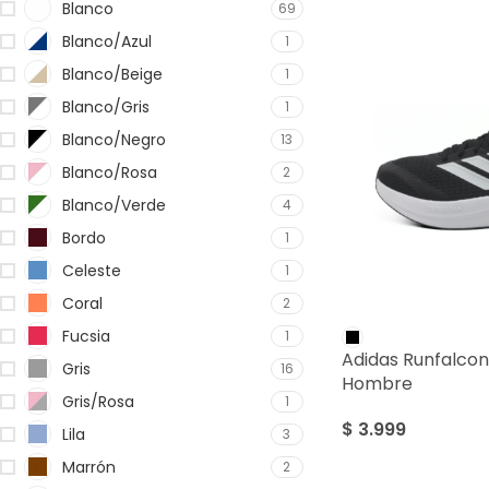
Blanco
69
Blanco/Azul
1
Blanco/Beige
1
Blanco/Gris
1
Blanco/Negro
13
Blanco/Rosa
2
Blanco/Verde
4
Bordo
1
Celeste
1
Coral
2
Fucsia
1
Adidas Runfalcon
Gris
16
Hombre
Gris/Rosa
1
$
3.999
Lila
3
Marrón
2