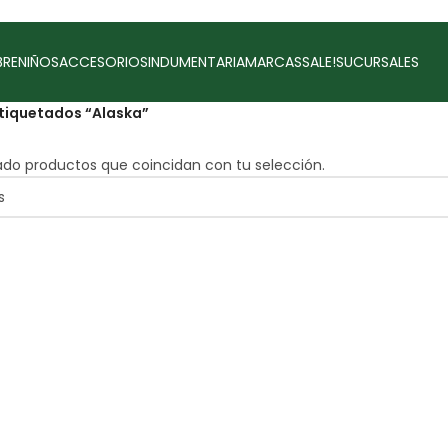
RE
NIÑOS
ACCESORIOS
INDUMENTARIA
MARCAS
SALE!
SUCURSALES
tiquetados “Alaska”
do productos que coincidan con tu selección.