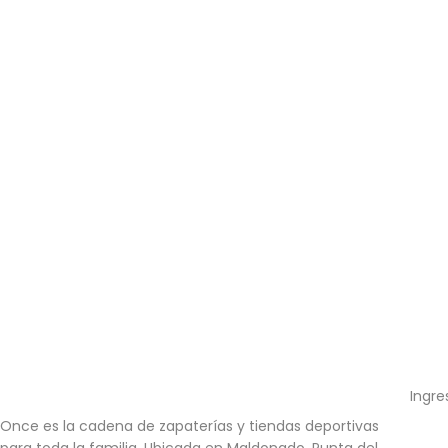
Ingre
Once es la cadena de zapaterías y tiendas deportivas
para toda la familia. Ubicada en Maldonado, Punta del