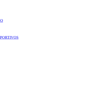
ÑO
PORTIVOS
DURAL
LAS OREIRO
MORM
ECKO UNLTD.
LE GROUPE
NEW
BALAN
FREEWAY
LEVE
COMFORT
NEW 
GOAL
LINCOLN’S
NI
HAVAIANAS
LOMBARDINO
OLYMP