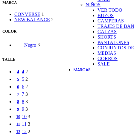
MARCA
NIÑOS
VER TODO
CONVERSE
1
BUZOS
NEW BALANCE
2
CAMPERAS
TRAJES DE BA
CALZAS
COLOR
SHORTS
PANTALONES
Negro
3
CONJUNTOS DE
MEDIAS
GORROS
TALLE
SALE
MARCAS
4
2
4
5
2
5
6
2
ADIDAS
6
7
3
7
ARENA
8
3
8
AZALEIA
9
3
9
10
3
10
BARBIE
11
3
11
BOCCATO
12
2
12