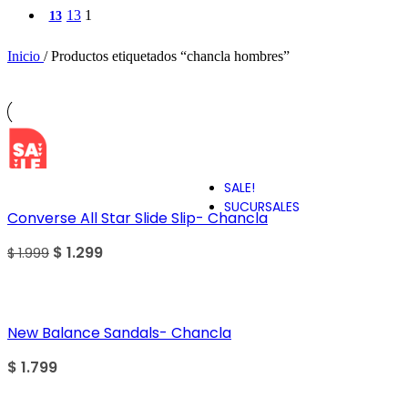
CARTAGO
13
1
13
CHANCE
Inicio
/
Productos etiquetados “chancla hombres”
CONVERSE
CROCS
DISNEY
SALE
SALE!
SUCURSALES
Converse All Star Slide Slip- Chancla
$
1.299
$
1.999
New Balance Sandals- Chancla
$
1.799