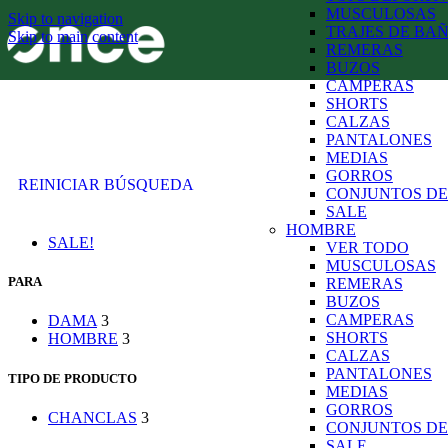
MUSCULOSAS
Skip to navigation
TRAJES DE BA
Skip to main content
REMERAS
BUZOS
CAMPERAS
SHORTS
CALZAS
PANTALONES
MEDIAS
GORROS
REINICIAR BÚSQUEDA
CONJUNTOS DE
SALE
HOMBRE
SALE!
VER TODO
MUSCULOSAS
PARA
REMERAS
BUZOS
CAMPERAS
DAMA
3
SHORTS
HOMBRE
3
CALZAS
PANTALONES
TIPO DE PRODUCTO
MEDIAS
GORROS
CHANCLAS
3
CONJUNTOS DE
SALE