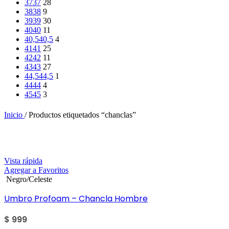
37
37
28
38
38
9
39
39
30
40
40
11
40,5
40,5
4
41
41
25
42
42
11
43
43
27
44,5
44,5
1
44
44
4
45
45
3
Inicio
/
Productos etiquetados “chanclas”
Vista rápida
Agregar a Favoritos
Negro/Celeste
Umbro Profoam – Chancla Hombre
$
999