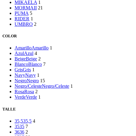
MIKAELA
1
MORMAII
21
PUMA
5
RIDER
1
UMBRO
2
COLOR
Amarillo
Amarillo
1
Azul
Azul
4
Beige
Beige
2
Blanco
Blanco
7
Gris
Gris
1
Navy
Navy
1
Negro
Negro
15
Negro/Celeste
Negro/Celeste
1
Rosa
Rosa
2
Verde
Verde
1
TALLE
35,5
35,5
4
35
35
7
36
36
2