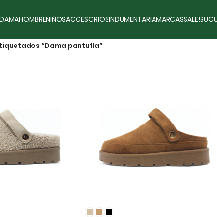
DAMA
HOMBRE
NIÑOS
ACCESORIOS
INDUMENTARIA
MARCAS
SALE!
SUCU
tiquetados “Dama pantufla”