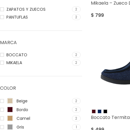
Mikaela – Zueco
ZAPATOS Y ZUECOS
2
$
799
PANTUFLAS
2
MARCA
BOCCATO
2
MIKAELA
2
COLOR
Beige
2
Bordo
2
Boccato Termita
Camel
2
Gris
1
$
499