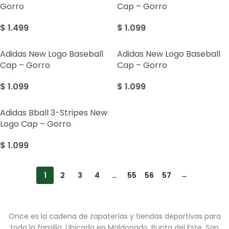
Gorro
Cap – Gorro
$
1.499
$
1.099
Adidas New Logo Baseball
Adidas New Logo Baseball
Cap – Gorro
Cap – Gorro
$
1.099
$
1.099
Adidas Bball 3-Stripes New
Logo Cap – Gorro
$
1.099
1
2
3
4
…
55
56
57
→
Once es la cadena de zapaterías y tiendas deportivas para
toda la familia. Ubicada en Maldonado, Punta del Este, San