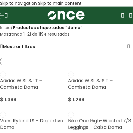
Skip to navigation
Skip to main content
Inicio
/
Productos etiquetados “dama”
Mostrando 1–21 de 1194 resultados
Mostrar filtros
Adidas W SL SJ T –
Adidas W SL SJS T –
Camiseta Dama
Camiseta Dama
$
1.399
$
1.299
Vans Ryland LS – Deportivo
Nike One High-Waisted 7/8
Dama
Leggings – Calza Dama