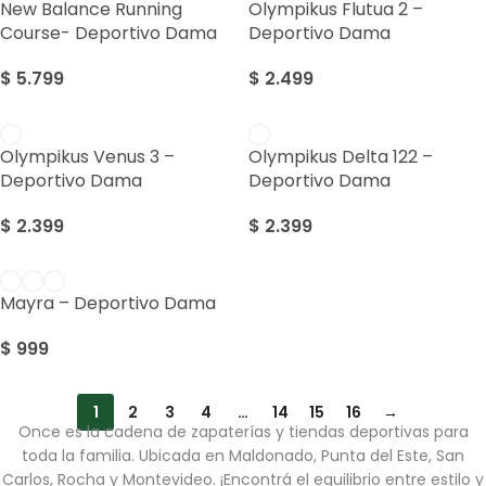
New Balance Running
Olympikus Flutua 2 –
Course- Deportivo Dama
Deportivo Dama
$
5.799
$
2.499
Olympikus Venus 3 –
Olympikus Delta 122 –
Deportivo Dama
Deportivo Dama
$
2.399
$
2.399
Mayra – Deportivo Dama
$
999
1
2
3
4
…
14
15
16
→
Once es la cadena de zapaterías y tiendas deportivas para
toda la familia. Ubicada en Maldonado, Punta del Este, San
Carlos, Rocha y Montevideo. ¡Encontrá el equilibrio entre estilo y