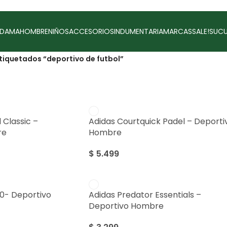
DAMA
HOMBRE
NIÑOS
ACCESORIOS
INDUMENTARIA
MARCAS
SALE!
SUCU
tiquetados “deportivo de futbol”
 Classic –
Adidas Courtquick Padel – Deporti
re
Hombre
$
5.499
.0- Deportivo
Adidas Predator Essentials –
Deportivo Hombre