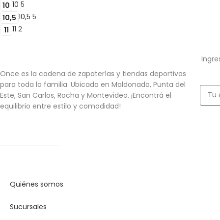
10
5
10
10,5
5
10,5
11
2
11
Ingre
Once es la cadena de zapaterías y tiendas deportivas
para toda la familia. Ubicada en Maldonado, Punta del
Este, San Carlos, Rocha y Montevideo. ¡Encontrá el
equilibrio entre estilo y comodidad!
Quiénes somos
Sucursales