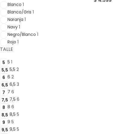
$
4.599
Blanco
1
Blanco/Gris
1
Naranja
1
Navy
1
Negro/Blanco
1
Rojo
1
TALLE
5
1
5
5,5
2
5,5
6
2
6
6,5
3
6,5
7
6
7
7,5
6
7,5
8
6
8
8,5
5
8,5
9
5
9
9,5
5
9,5