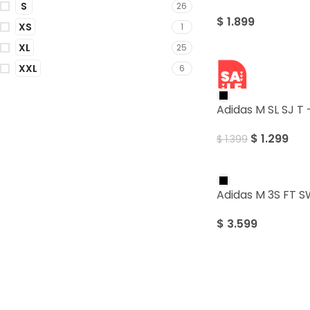
S
26
$
1.899
XS
1
XL
25
XXL
6
SALE
Adidas M SL SJ 
$
1.299
$
1.399
Adidas M 3S FT 
$
3.599