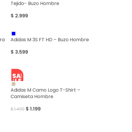
Tejido- Buzo Hombre
$
2.999
ra
Adidas M 3S FT HD – Buzo Hombre
$
3.599
SALE
Adidas M Camo Logo T-Shirt –
Camiseta Hombre
$
1.199
$
1.499