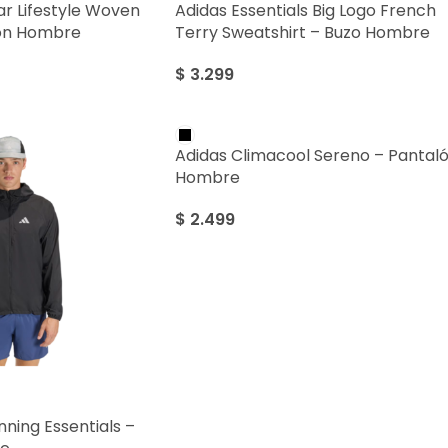
r Lifestyle Woven
Adidas Essentials Big Logo French
lón Hombre
Terry Sweatshirt – Buzo Hombre
$
3.299
Adidas Climacool Sereno – Pantal
Hombre
$
2.499
ning Essentials –