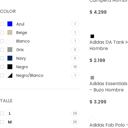
Campera Hombr
COLOR
$
4.299
Azul
1
Beige
1
Blanco
1
Adidas DA Tank 
Hombre
Gris
3
Navy
3
$
2.199
Negro
16
Negro/Blanco
1
Adidas Essential
– Buzo Hombre
TALLE
$
3.299
L
26
M
26
Adidas Fab Polo