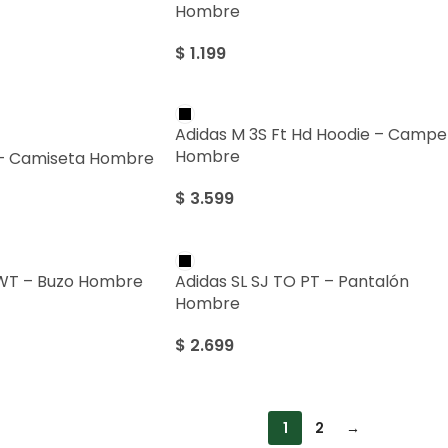
Hombre
$
1.199
Adidas M 3S Ft Hd Hoodie – Campe
Hombre
T – Camiseta Hombre
$
3.599
SWT – Buzo Hombre
Adidas SL SJ TO PT – Pantalón
Hombre
$
2.699
1
2
→