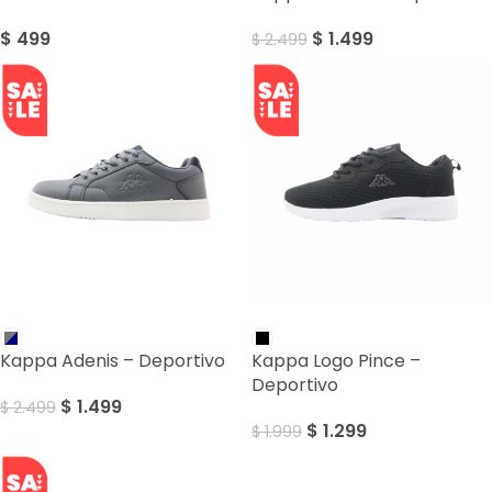
$
499
$
1.499
$
2.499
SALE
SALE
Kappa Adenis – Deportivo
Kappa Logo Pince –
Deportivo
$
1.499
$
2.499
$
1.299
$
1.999