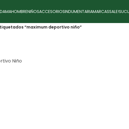
DAMA
HOMBRE
NIÑOS
ACCESORIOS
INDUMENTARIA
MARCAS
SALE!
SUCU
tiquetados “maximum deportivo niño”
tivo Niño