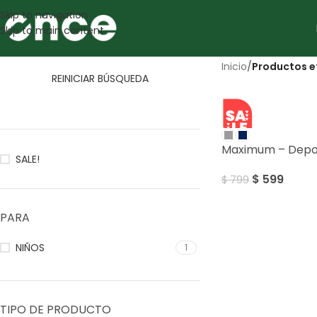
Skip to navigation
Skip to main content
Inicio
/
Productos e
REINICIAR BÚSQUEDA
SALE
Maximum – Depor
SALE!
$
599
$
799
PARA
NIÑOS
1
TIPO DE PRODUCTO