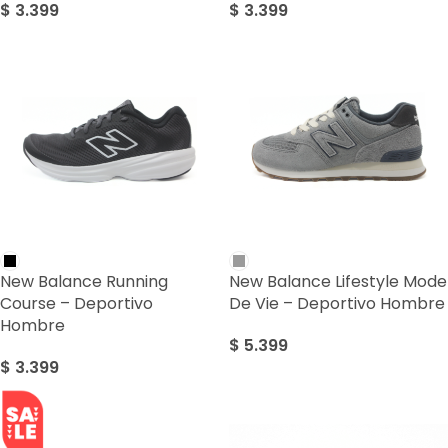
$
3.399
$
3.399
New Balance Running
New Balance Lifestyle Mode
Course – Deportivo
De Vie – Deportivo Hombre
Hombre
$
5.399
$
3.399