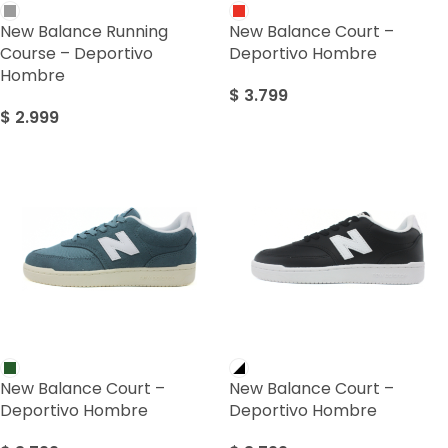
New Balance Running
New Balance Court –
Course – Deportivo
Deportivo Hombre
Hombre
$
3.799
$
2.999
New Balance Court –
New Balance Court –
Deportivo Hombre
Deportivo Hombre