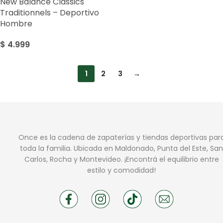
New Balance Classics
Traditionnels – Deportivo
Hombre
$
4.999
1
2
3
→
Once es la cadena de zapaterías y tiendas deportivas par
toda la familia. Ubicada en Maldonado, Punta del Este, San
Carlos, Rocha y Montevideo. ¡Encontrá el equilibrio entre
estilo y comodidad!