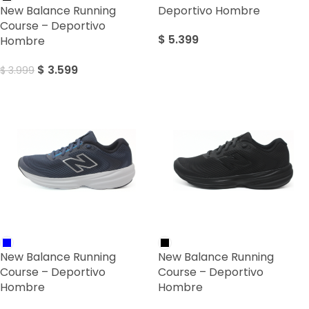
New Balance Running
Deportivo Hombre
Course – Deportivo
$
5.399
Hombre
$
3.599
$
3.999
New Balance Running
New Balance Running
Course – Deportivo
Course – Deportivo
Hombre
Hombre