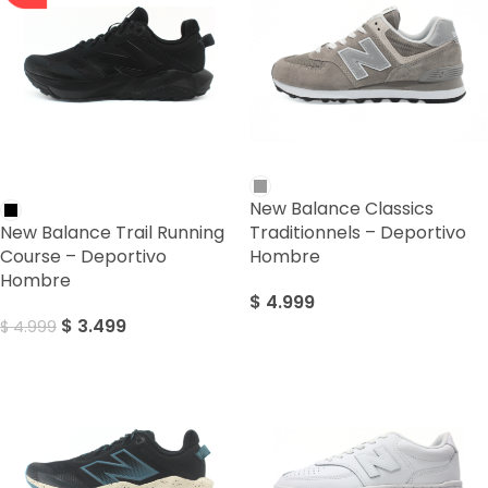
SALE
New Balance Classics
New Balance Trail Running
Traditionnels – Deportivo
Course – Deportivo
Hombre
Hombre
$
4.999
$
3.499
$
4.999