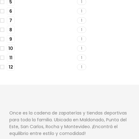
5
1
6
1
7
1
8
1
9
1
10
1
11
1
12
1
Once es la cadena de zapaterías y tiendas deportivas
para toda la familia. Ubicada en Maldonado, Punta del
Este, San Carlos, Rocha y Montevideo. ¡Encontrá el
equilibrio entre estilo y comodidad!