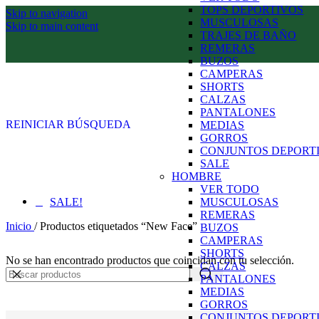
TOPS DEPORTIVOS
Skip to navigation
MUSCULOSAS
Skip to main content
TRAJES DE BAÑO
REMERAS
BUZOS
CAMPERAS
SHORTS
CALZAS
PANTALONES
REINICIAR BÚSQUEDA
MEDIAS
GORROS
CONJUNTOS DEPORT
SALE
HOMBRE
VER TODO
SALE!
MUSCULOSAS
REMERAS
Inicio
/
Productos etiquetados “New Face”
BUZOS
CAMPERAS
SHORTS
No se han encontrado productos que coincidan con tu selección.
CALZAS
PANTALONES
MEDIAS
GORROS
CONJUNTOS DEPORT