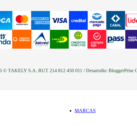
LOMBARDINO
OLYMPIKUS
HEAD
M
OSADA
PANEMA
UN
MARVEL
PADDOCK
A
NSPORT
MAXIMUM
PANAMA JACK
KAPPA
MAYRA
PICCADILLY
V
DS CLUB
MIKAELA
PUMA
26 © TAKELY S.A. RUT 214 812 450 011 / Desarrollo:
BloggerPrise 
MARCAS