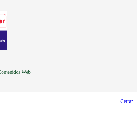
UMBRO
DER
RMOUR
VANS
UDALFOR
ZAXY
Contenidos Web
Cerrar