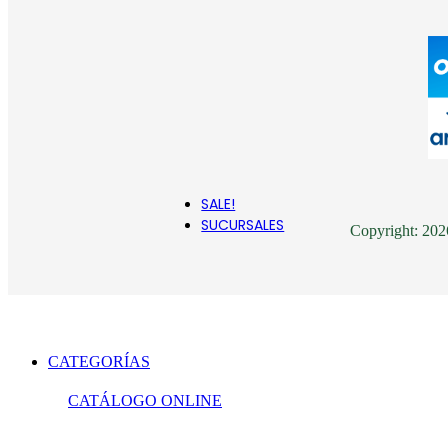
CARTAGO
CHANCE
I
CONVERSE
JA
CROCS
DISNEY
KI
SALE!
SUCURSALES
Copyright: 20
CATEGORÍAS
CATÁLOGO ONLINE