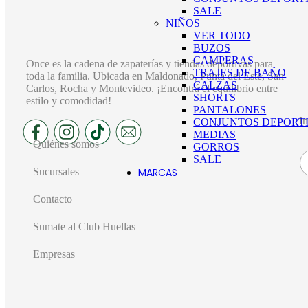
SALE
NIÑOS
VER TODO
BUZOS
CAMPERAS
Once es la cadena de zapaterías y tiendas deportivas para
TRAJES DE BAÑO
toda la familia. Ubicada en Maldonado, Punta del Este, San
CALZAS
Carlos, Rocha y Montevideo. ¡Encontrá el equilibrio entre
SHORTS
estilo y comodidad!
PANTALONES
In
CONJUNTOS DEPORT
MEDIAS
Quiénes somos
GORROS
SALE
Sucursales
MARCAS
Contacto
ADIDAS
Sumate al Club Huellas
ARENA
ECK
AZALEIA
F
Empresas
BARBIE
BOCCATO
HA