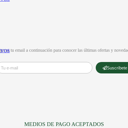
gresa tu email a continuación para conocer las últimas ofertas y noveda
IVOS
Suscríbete
DURAL
LAS OREIRO
MORMAII
O UNLTD.
LE GROUPE
NEW
BALANCE
REEWAY
LEVE
COMFORT
NEW ERA
GOAL
LINCOLN’S
NIKE
MEDIOS DE PAGO ACEPTADOS
VAIANAS