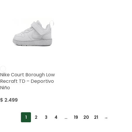
Nike Court Borough Low
Recraft TD – Deportivo
Niño
$
2.499
1
2
3
4
…
19
20
21
→