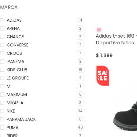
MARCA
ADIDAS
31
ARENA
2
Adidas t-set 160
CHANCE
2
Deportivo Niños
CONVERSE
2
CROCS
7
$
1.399
IPANEMA
2
KIDS CLUB
19
LE GROUPE
2
M
1
MAXIMUM
5
MIKAELA
3
NIKE
34
PANAMA JACK
8
PUMA
40
RIDER
7