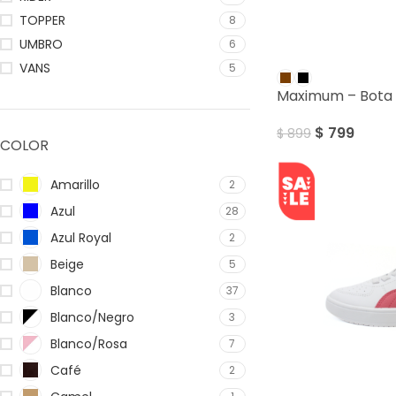
TOPPER
8
UMBRO
6
SALE
VANS
5
Maximum – Bota 
$
799
$
899
COLOR
Amarillo
2
Azul
28
Azul Royal
2
Beige
5
Blanco
37
Blanco/Negro
3
Blanco/Rosa
7
Café
2