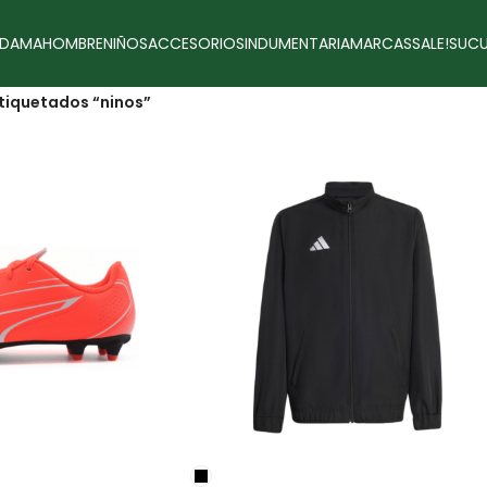
DAMA
HOMBRE
NIÑOS
ACCESORIOS
INDUMENTARIA
MARCAS
SALE!
SUCU
tiquetados “ninos”