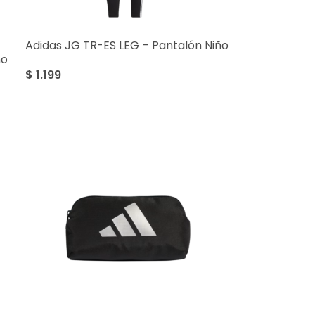
Adidas JG TR-ES LEG – Pantalón Niño
ño
$
1.199