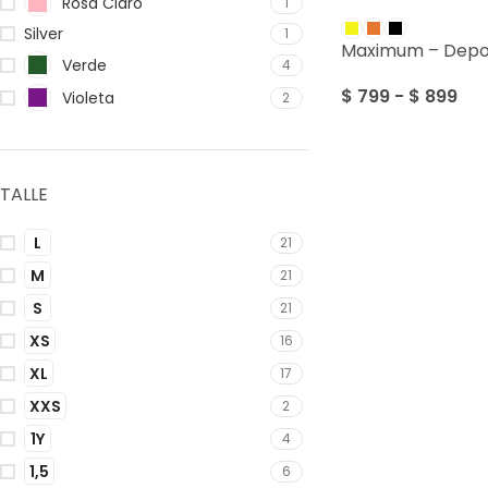
Rosa Claro
1
Silver
1
Maximum – Depo
Verde
4
$
799
-
$
899
Violeta
2
TALLE
L
21
M
21
S
21
XS
16
XL
17
XXS
2
1Y
4
1,5
6