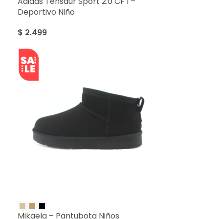
Adidas Tensaur Sport 2.0 CF I –
Deportivo Niño
$
2.499
SALE
Mikaela – Pantubota Niños