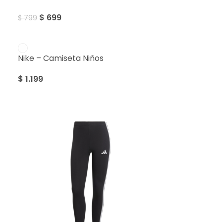
$
699
$
799
Nike – Camiseta Niños
$
1.199