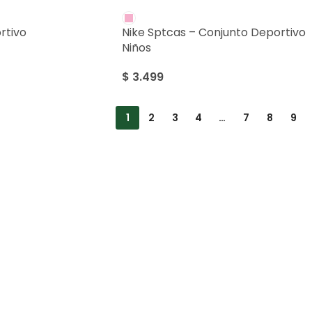
rtivo
Nike Sptcas – Conjunto Deportivo
Niños
$
3.499
1
2
3
4
…
7
8
9