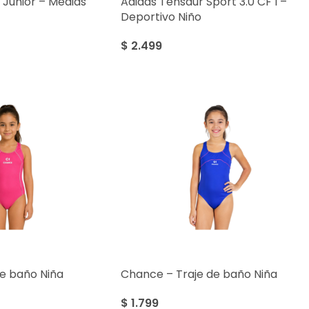
Junior – Medias
Adidas Tensaur Sport 3.0 CF I –
Deportivo Niño
$
2.499
e baño Niña
Chance – Traje de baño Niña
$
1.799