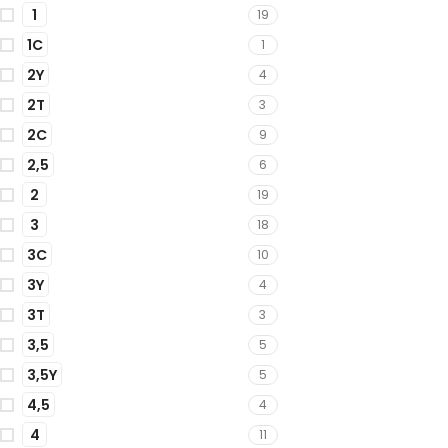
1
19
1C
1
2Y
4
2T
3
2C
9
2,5
6
2
19
3
18
3C
10
3Y
4
3T
3
3,5
5
3,5Y
5
4,5
4
4
11