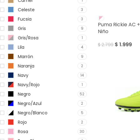
Camel
1
Celeste
3
SALE
Fucsia
3
Puma Rickie AC +
Gris
9
Niño
Gris/Rosa
1
$
1.999
$
2.799
Lila
4
Marrón
9
Naranja
2
Navy
14
Navy/Rojo
1
Negro
52
Negro/Azul
2
Negro/Blanco
5
Rojo
2
Rosa
30