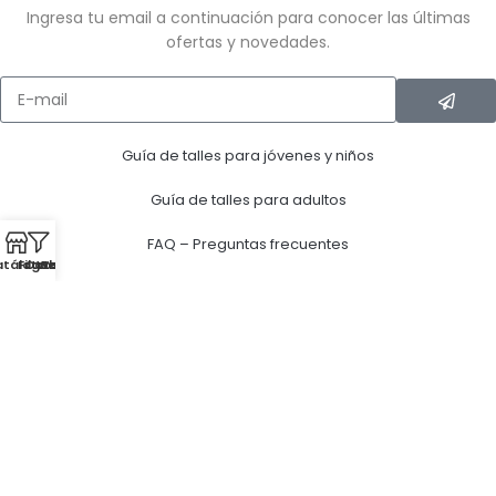
Ingresa tu email a continuación para conocer las últimas
ofertas y novedades.
Guía de talles para jóvenes y niños
Guía de talles para adultos
FAQ – Preguntas frecuentes
atálogo
Filtros
Categorias
Whatsapp
Sale
Política de Privacidad
Términos y Condiciones
Términos y Condiciones Gift Card
Términos y Condiciones Club Huellas
MEDIOS DE PAGO ACEPTADOS