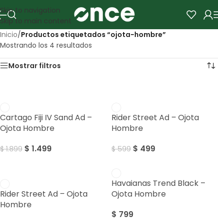
Skip to navigation
Skip to main content
Inicio
/
Productos etiquetados “ojota-hombre”
Mostrando los 4 resultados
Mostrar filtros
SALE
SALE
Cartago Fiji IV Sand Ad –
Rider Street Ad – Ojota
Ojota Hombre
Hombre
$
1.499
$
499
$
1.899
$
599
SALE
Havaianas Trend Black –
Rider Street Ad – Ojota
Ojota Hombre
Hombre
$
799