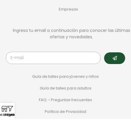
Empresas
Ingresa tu email a continuación para conocer las últimas
ofertas y novedades.
Guía de talles para jóvenes y niños
Guía de talles para adultos
FAQ – Preguntas frecuentes
Política de Privacidad
atálogo
Filtros
Categorias
Whatsapp
Sale
Términos y Condiciones