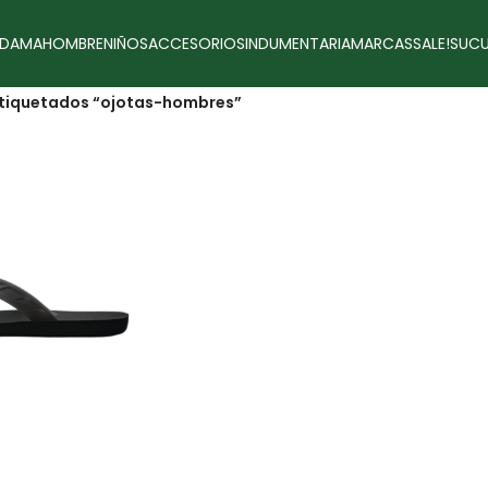
DAMA
HOMBRE
NIÑOS
ACCESORIOS
INDUMENTARIA
MARCAS
SALE!
SUCU
tiquetados “ojotas-hombres”