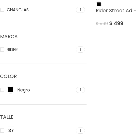
CHANCLAS
Rider Street Ad 
1
$
499
$
599
MARCA
RIDER
1
COLOR
Negro
1
TALLE
37
1