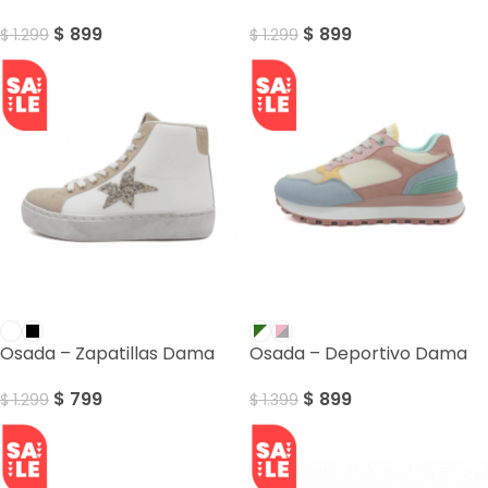
$
899
$
899
$
1.299
$
1.299
SALE
SALE
Osada – Zapatillas Dama
Osada – Deportivo Dama
$
799
$
899
$
1.299
$
1.399