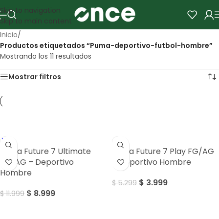
Skip to navigation
Skip to main content
Inicio
/
Productos etiquetados “Puma-deportivo-futbol-hombre”
Mostrando los 11 resultados
Mostrar filtros
Sale
Sale
Puma Future 7 Ultimate
Puma Future 7 Play FG/AG
FG/AG – Deportivo
– Deportivo Hombre
Hombre
$
3.999
$
5.299
$
8.999
$
11.999
Sale
Sale