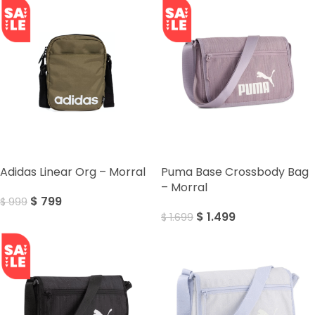
SALE
SALE
Adidas Linear Org – Morral
Puma Base Crossbody Bag
– Morral
$
799
$
999
$
1.499
$
1.699