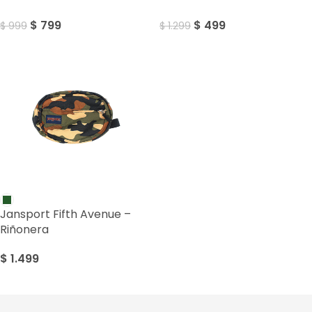
$
799
$
499
$
999
$
1.299
Jansport Fifth Avenue –
Riñonera
$
1.499