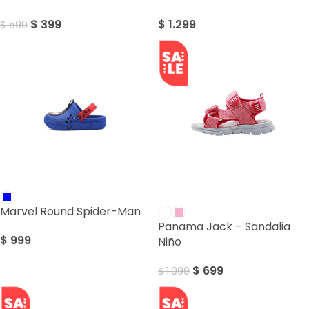
$
399
$
1.299
$
599
SALE
Marvel Round Spider-Man
Panama Jack – Sandalia
$
999
Niño
$
699
$
1.099