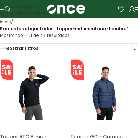
Skip to navigation
Skip to main content
Inicio
/
Productos etiquetados “topper-indumentaria-hombre”
Mostrando 1–21 de 47 resultados
Mostrar filtros
SALE
SALE
Topper RTC Basic –
Topper GD – Campera