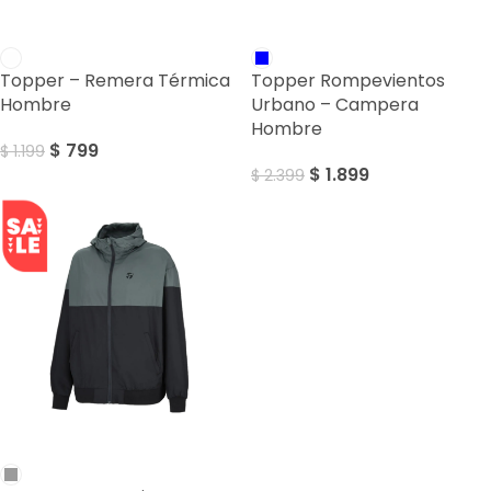
SALE
SALE
Topper – Remera Térmica
Topper Rompevientos
Hombre
Urbano – Campera
Hombre
$
799
$
1.199
$
1.899
$
2.399
SALE