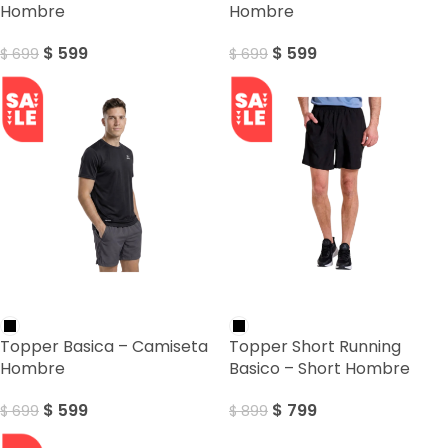
Hombre
Hombre
$
599
$
599
$
699
$
699
SALE
SALE
Topper Basica – Camiseta
Topper Short Running
Hombre
Basico – Short Hombre
$
599
$
799
$
699
$
899