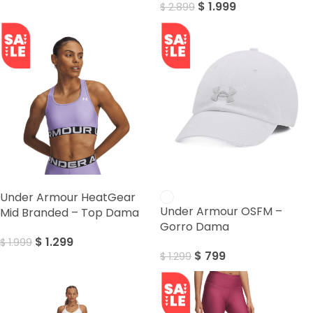
$
1.999
$
2.899
SALE
SALE
Under Armour HeatGear
Under Armour OSFM –
Mid Branded – Top Dama
Gorro Dama
$
1.299
$
1.999
$
799
$
1.299