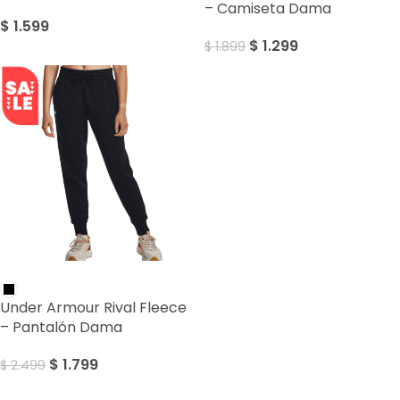
– Camiseta Dama
$
1.599
$
1.299
$
1.899
SALE
Under Armour Rival Fleece
– Pantalón Dama
$
1.799
$
2.499