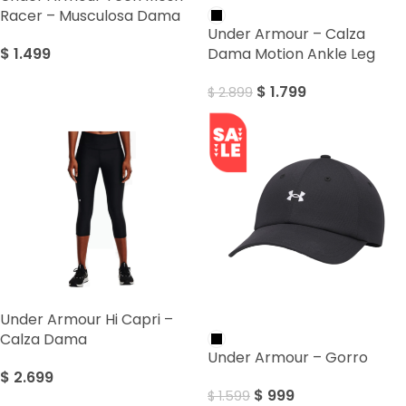
Racer – Musculosa Dama
Under Armour – Calza
$
1.499
Dama Motion Ankle Leg
$
1.799
$
2.899
Under Armour Hi Capri –
SALE
Calza Dama
Under Armour – Gorro
$
2.699
$
999
$
1.599