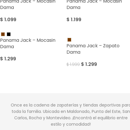
Panama Jack – Mocasin
Panama Jack – Mocasin
Dama
Dama
$
1.099
$
1.199
Sale
Panama Jack – Mocasin
Panama Jack – Zapato
Dama
Dama
$
1.299
$
1.299
$
1.999
Once es la cadena de zapaterías y tiendas deportivas par
toda la familia. Ubicada en Maldonado, Punta del Este, San
Carlos, Rocha y Montevideo. ¡Encontrá el equilibrio entre
estilo y comodidad!