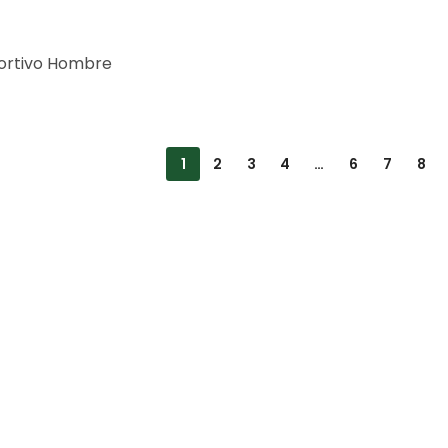
ortivo Hombre
1
2
3
4
…
6
7
8