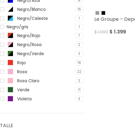
Negro/Azul
8
SALE
Negro/Blanco
15
Negro/Celeste
1
Le Groupe – Dep
Negro/gris
1
$
1.399
$
1.999
Negro/Rojo
7
Negro/Rosa
2
Negro/Verde
2
Rojo
16
Rosa
22
Rosa Claro
2
Verde
11
Violeta
3
TALLE