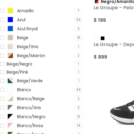
Negro/Amarill
Le Groupe – Pelot
Amarillo
7
Azul
$
199
34
Azul Royal
3
Beige
16
Le Groupe – Dep
Beige/Gris
1
Beige/Marrón
2
$
899
Beige/Negro
1
Beige/Pink
1
Beige/Verde
1
Blanco
34
Blanco/Beige
2
Blanco/Gris
3
Blanco/Negro
13
Blanco/Rosa
14