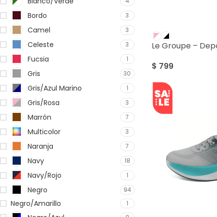
Blanco/Verde
4
Bordo
3
Camel
3
Celeste
3
Le Groupe – Depo
Fucsia
1
$
799
Gris
30
Gris/Azul Marino
1
Gris/Rosa
3
Marrón
7
Multicolor
3
Naranja
7
Navy
18
Navy/Rojo
1
Negro
94
Negro/Amarillo
1