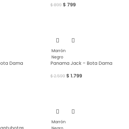
$
799
$
899
SALE
Marrón
Negro
Bota Dama
Panama Jack – Bota Dama
$
1.799
$
2.599
SALE
Marrón
Pantubotas
Negro