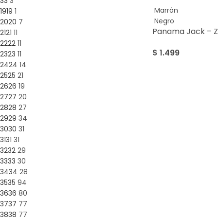
3
3
3
Marrón
19
19
1
Negro
20
20
7
Panama Jack – 
21
21
11
22
22
11
$
1.499
23
23
11
24
24
14
25
25
21
26
26
19
27
27
20
28
28
27
29
29
34
30
30
31
31
31
31
32
32
29
33
33
30
34
34
28
35
35
94
36
36
80
37
37
77
38
38
77