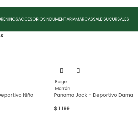
RE
NIÑOS
ACCESORIOS
INDUMENTARIA
MARCAS
SALE!
SUCURSALES
CK
Beige
Marrón
eportivo Niño
Panama Jack – Deportivo Dama
$
1.199