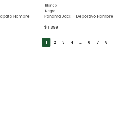
Blanco
Negro
Zapato Hombre
Panama Jack – Deportivo Hombr
$
1.399
1
2
3
4
…
6
7
8