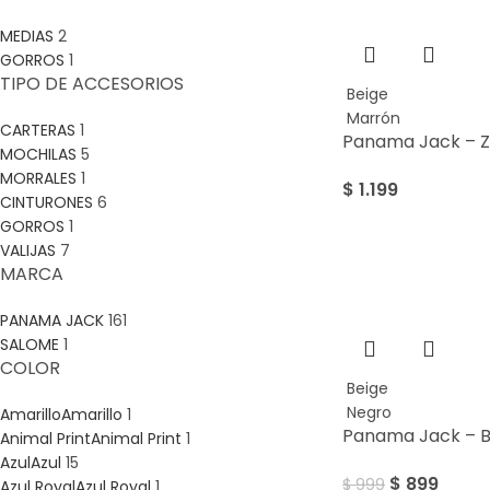
MEDIAS
2
GORROS
1
TIPO DE ACCESORIOS
Beige
Marrón
CARTERAS
1
Panama Jack – 
MOCHILAS
5
MORRALES
1
$
1.199
CINTURONES
6
GORROS
1
VALIJAS
7
MARCA
SALE
PANAMA JACK
161
SALOME
1
COLOR
Beige
Negro
Amarillo
Amarillo
1
Panama Jack – B
Animal Print
Animal Print
1
Azul
Azul
15
$
899
$
999
Azul Royal
Azul Royal
1