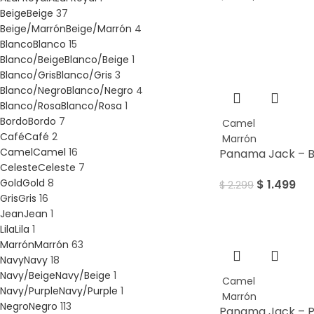
Beige
Beige
37
Beige/Marrón
Beige/Marrón
4
Blanco
Blanco
15
SALE
Blanco/Beige
Blanco/Beige
1
Blanco/Gris
Blanco/Gris
3
Blanco/Negro
Blanco/Negro
4
Blanco/Rosa
Blanco/Rosa
1
Bordo
Bordo
7
Camel
Café
Café
2
Marrón
Camel
Camel
16
Panama Jack – 
Celeste
Celeste
7
Gold
Gold
8
$
1.499
$
2.299
Gris
Gris
16
Jean
Jean
1
Lila
Lila
1
Marrón
Marrón
63
Navy
Navy
18
Navy/Beige
Navy/Beige
1
Camel
Navy/Purple
Navy/Purple
1
Marrón
Negro
Negro
113
Panama Jack – 