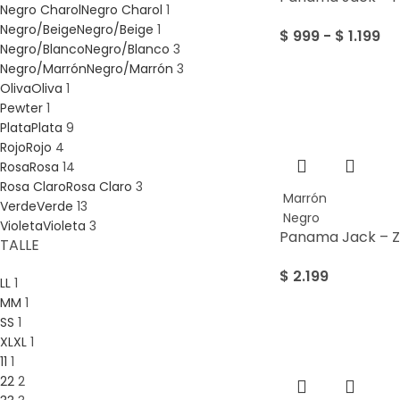
Negro Charol
Negro Charol
1
Negro/Beige
Negro/Beige
1
$
999
-
$
1.199
Negro/Blanco
Negro/Blanco
3
Negro/Marrón
Negro/Marrón
3
Oliva
Oliva
1
Pewter
1
Plata
Plata
9
Rojo
Rojo
4
Rosa
Rosa
14
Rosa Claro
Rosa Claro
3
Marrón
Verde
Verde
13
Negro
Violeta
Violeta
3
Panama Jack – 
TALLE
$
2.199
L
L
1
M
M
1
S
S
1
XL
XL
1
1
1
1
2
2
2