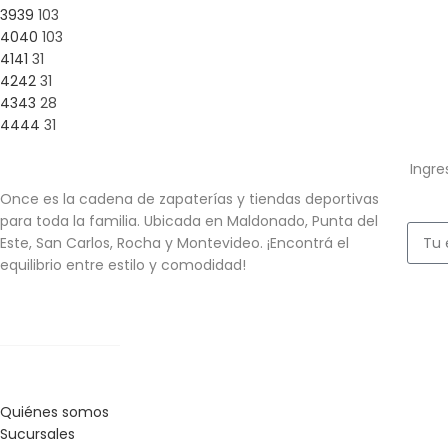
39
39
103
40
40
103
41
41
31
42
42
31
43
43
28
44
44
31
Ingre
Once es la cadena de zapaterías y tiendas deportivas
para toda la familia. Ubicada en Maldonado, Punta del
Este, San Carlos, Rocha y Montevideo. ¡Encontrá el
equilibrio entre estilo y comodidad!
Quiénes somos
Sucursales