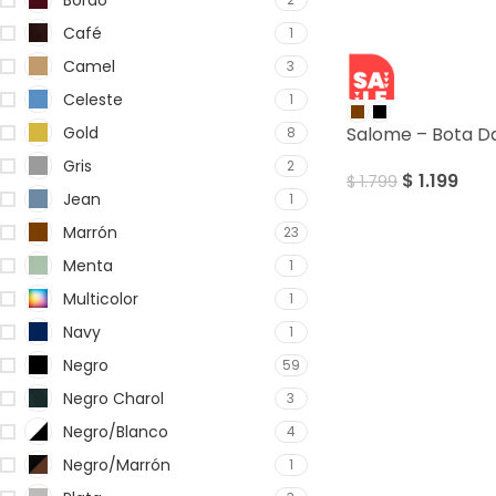
Café
1
Camel
3
SALE
Celeste
1
Gold
Salome – Bota 
8
Gris
2
$
1.199
$
1.799
Jean
1
Marrón
23
Menta
1
Multicolor
1
Navy
1
Negro
59
Negro Charol
3
Negro/Blanco
4
Negro/Marrón
1