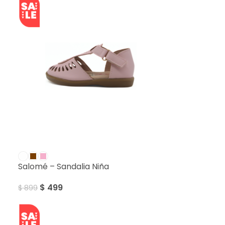
SALE
Salomé – Sandalia Niña
$
499
$
899