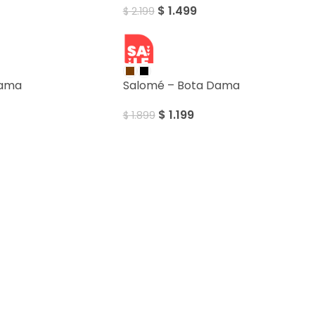
$
1.499
$
2.199
SALE
Dama
Salomé – Bota Dama
$
1.199
$
1.899