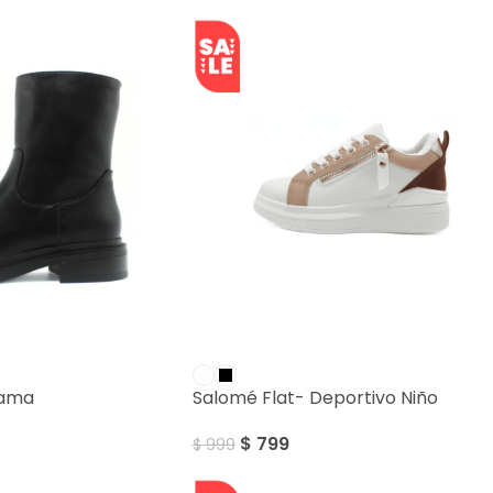
SALE
Dama
Salomé Flat- Deportivo Niño
$
799
$
999