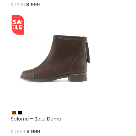
$
999
$
1.699
SALE
Salomé – Bota Dama
$
999
$
1.599