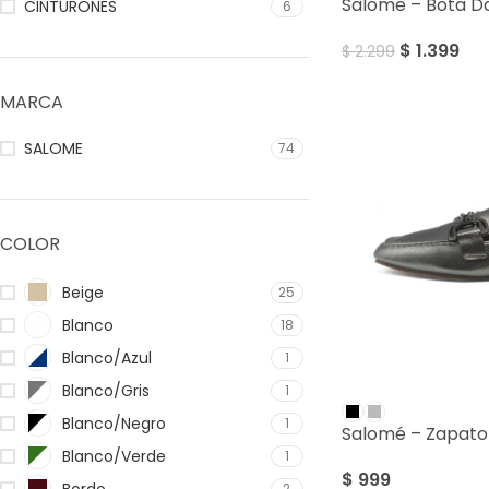
Salome – Bota 
CINTURONES
6
$
1.399
$
2.299
MARCA
SALOME
74
COLOR
Beige
25
Blanco
18
Blanco/Azul
1
Blanco/Gris
1
Blanco/Negro
1
Salomé – Zapat
Blanco/Verde
1
$
999
Bordo
2