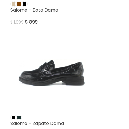
Salome – Bota Dama
$
899
$
1.699
Salomé – Zapato Dama