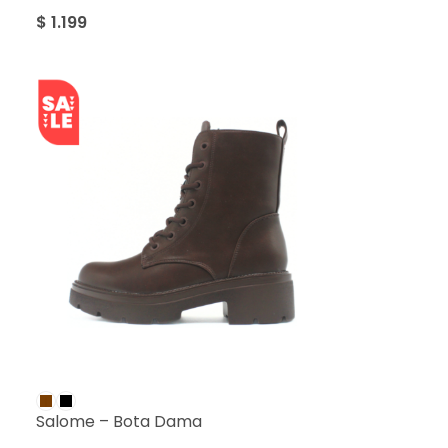
$
1.199
SALE
Salome – Bota Dama