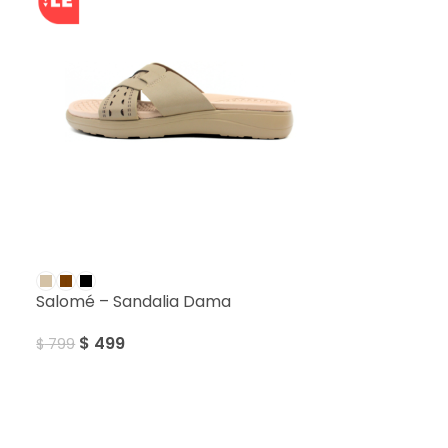
SALE
Salomé – Sandalia Dama
$
499
$
799