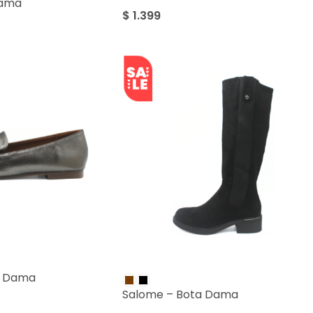
Dama
$
1.399
SALE
o Dama
Salome – Bota Dama