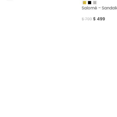
Salomé – Sandali
$
499
$
799