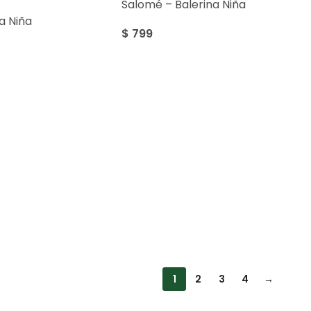
Salomé – Balerina Niña
a Niña
$
799
1
2
3
4
→