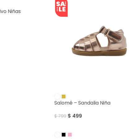
vo Niñas
SALE
Salomé – Sandalia Niña
$
499
$
799