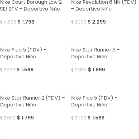
Nike Court Borough Low 2
Nike Revolution 6 NN (TDV)
SE1 BTV – Deportivo Niño
– Deportivo Niño
$
1.799
$
2.299
$
4.699
$
3.399
Sale
Sale
Nike Pico 5 (TDV) –
Nike Star Runner 3 –
Deportivo Niño
Deportivo Niño
$
1.599
$
1.999
$
2.399
$
2.899
Sale
Sale
Nike Star Runner 2 (TDV) –
Nike Pico 5 (TDV) –
Deportivo Niño
Deportivo Niño
$
1.799
$
1.599
$
2.699
$
2.399
Sale